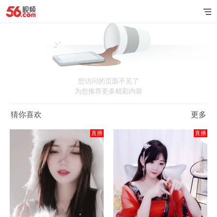
您访问的页面不见了
为您推荐更多精彩内容
猜你喜欢
更多
直播
直播