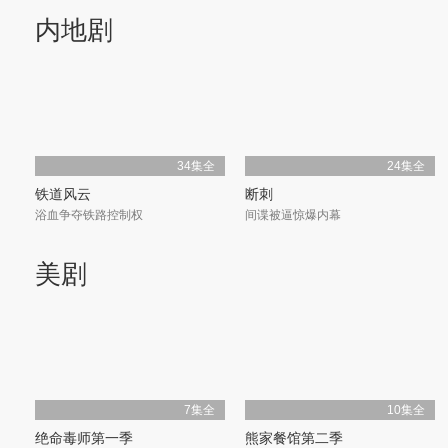
内地剧
34集全
24集全
铁道风云
断刺
浴血争夺铁路控制权
间谍被逼惊爆内幕
美剧
40集全
44集全
最后一战
霞光
军队与民众抗击日侵
投身革命见证新中国成立
7集全
10集全
绝命毒师第一季
熊家餐馆第二季