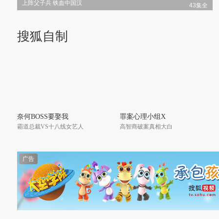
上阵父子兵 铁血中国汉
43集全
搜狐自制
奈何BOSS要娶我
罪案心理小组X
霸道总裁VS十八线女艺人
高智商破案真相大白
广告
拜见宫主大人第二季
亲爱的，公主病
热血与脑洞齐飞的爆笑之旅
小白花遭遇校园小开