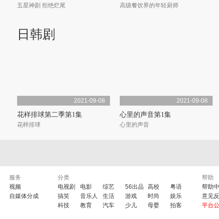
五星神剧 拒绝烂尾
高级餐饮界的年轻厨师
日韩剧
6集全
18集全
洛基第二季
老练律师第一季
洛基踏上自我探索之途
一家著名的律师事务所
2021-09-08
2021-09-08
花样排球第二季第1集
心里的声音第1集
花样排球
心里的声音
服务
分类
帮助
2021-09-08
2021-09-08
视频
电视剧
电影
综艺
56出品
高校
粤语
帮助
自媒体分成
搞笑
音乐人
生活
游戏
时尚
娱乐
意见
高品格单恋第1集
评价女王第1集
科技
教育
汽车
少儿
母婴
拍客
平台
高品格单恋
评价女王