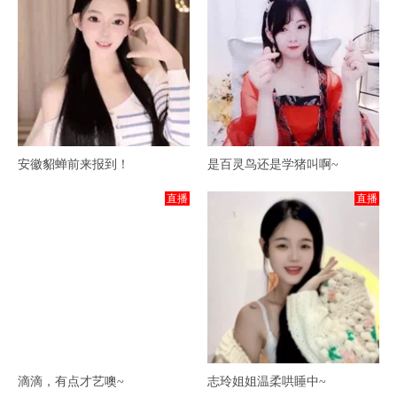
安徽貂蝉前来报到！
是百灵鸟还是学猪叫啊~
直播
直播
滴滴，有点才艺噢~
志玲姐姐温柔哄睡中~