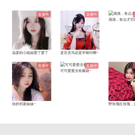
直播中
直播中
滴滴，有点才艺
温柔的小姐姐爱了爱了
是百灵鸟还是学猪叫啊~
直播中
直播中
可可爱爱没有脑袋~
你的邻家妹妹~
野玫瑰红玫瑰，
很贵