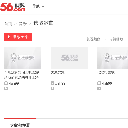
导航
佛教歌曲
首页
>
音乐
>
播放全部
总视频数：
6
专辑播放：
不能没有您 谨以此歌献
大悲咒集
七劝行善歌
给我们敬爱的恩师上净
下空老法师！
xlsh99
xlsh99
xlsh99
大家都在看