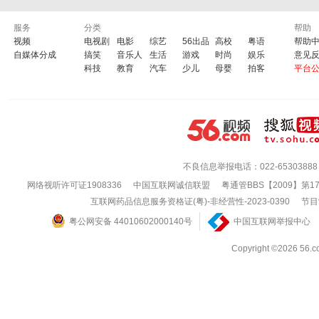
服务
分类
帮助
视频
电视剧
电影
综艺
56出品
高校
粤语
帮助
自媒体分成
搞笑
音乐人
生活
游戏
时尚
娱乐
意见
科技
教育
汽车
少儿
母婴
拍客
平台
不良信息举报电话：022-65303888
网络视听许可证1908336
中国互联网诚信联盟
粤通管BBS【2009】第1
互联网药品信息服务资格证(粤)-非经营性-2023-0390
节目
粤公网安备 44010602000140号
中国互联网举报中心
Copyright ©202