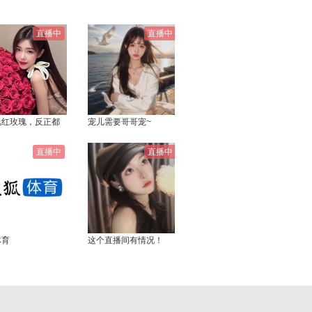
直播中
直播中
瑰红玫瑰，反正都
宠儿需要哥哥宠~
直播中
直播中
体育
这个直播间有情况！