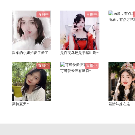
直播中
直播中
滴滴，有点才艺
温柔的小姐姐爱了爱了
是百灵鸟还是学猪叫啊~
直播中
直播中
可可爱爱没有脑袋~
期待夏天~
若惜妹妹在这！