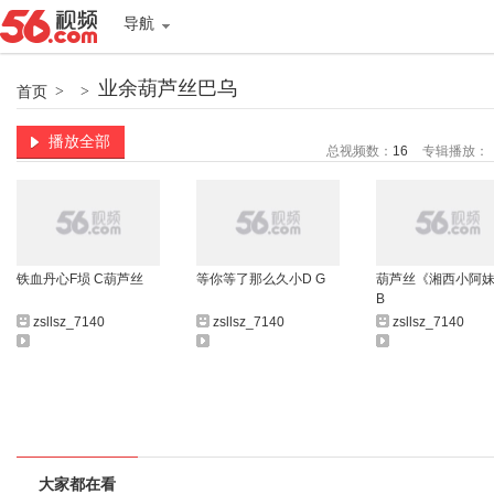
导航
业余葫芦丝巴乌
首页
>
>
播放全部
总视频数：
16
专辑播放：
铁血丹心F埙 C葫芦丝
等你等了那么久小D G
葫芦丝《湘西小阿妹
B
zsllsz_7140
zsllsz_7140
zsllsz_7140
大家都在看