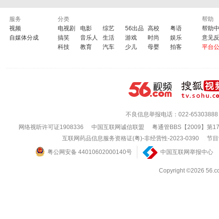
服务
分类
帮助
视频
电视剧
电影
综艺
56出品
高校
粤语
帮助
自媒体分成
搞笑
音乐人
生活
游戏
时尚
娱乐
意见
科技
教育
汽车
少儿
母婴
拍客
平台
不良信息举报电话：022-65303888
网络视听许可证1908336
中国互联网诚信联盟
粤通管BBS【2009】第1
互联网药品信息服务资格证(粤)-非经营性-2023-0390
节目
粤公网安备 44010602000140号
中国互联网举报中心
Copyright ©202