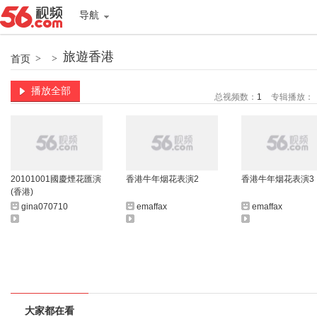
导航
旅遊香港
首页
>
>
播放全部
总视频数：
1
专辑播放：
20101001國慶煙花匯演
香港牛年烟花表演2
香港牛年烟花表演3
(香港)
gina070710
emaffax
emaffax
大家都在看