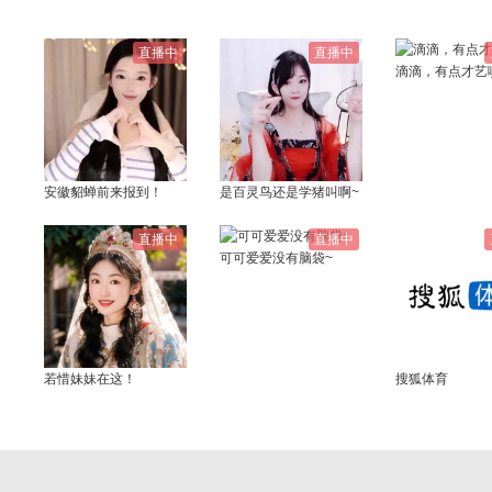
直播中
直播中
滴滴，有点才艺
安徽貂蝉前来报到！
是百灵鸟还是学猪叫啊~
直播中
直播中
可可爱爱没有脑袋~
若惜妹妹在这！
搜狐体育