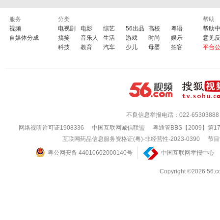
服务
分类
帮助
视频
电视剧
电影
综艺
56出品
高校
粤语
帮助
自媒体分成
搞笑
音乐人
生活
游戏
时尚
娱乐
意见
科技
教育
汽车
少儿
母婴
拍客
平台
不良信息举报电话：022-65303888
网络视听许可证1908336
中国互联网诚信联盟
粤通管BBS【2009】第1
互联网药品信息服务资格证(粤)-非经营性-2023-0390
节目
粤公网安备 44010602000140号
中国互联网举报中心
Copyright ©202