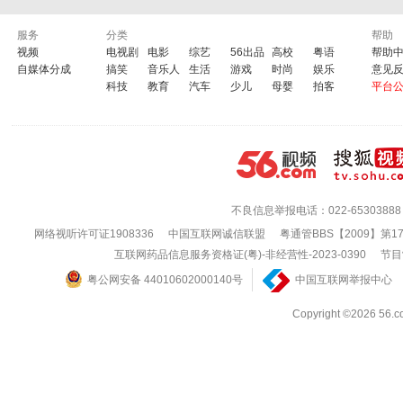
服务
分类
帮助
视频
电视剧
电影
综艺
56出品
高校
粤语
帮助
自媒体分成
搞笑
音乐人
生活
游戏
时尚
娱乐
意见
科技
教育
汽车
少儿
母婴
拍客
平台
不良信息举报电话：022-65303888
网络视听许可证1908336
中国互联网诚信联盟
粤通管BBS【2009】第1
互联网药品信息服务资格证(粤)-非经营性-2023-0390
节目
粤公网安备 44010602000140号
中国互联网举报中心
Copyright ©202