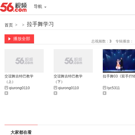
导航
拉手舞学习
首页
>
>
播放全部
总视频数：
3
专辑播放：
交谊舞吉特巴教学
交谊舞吉特巴教学
拉手舞03《双手拧
（上）
（下）
qiurong0110
qiurong0110
lyc5311
大家都在看