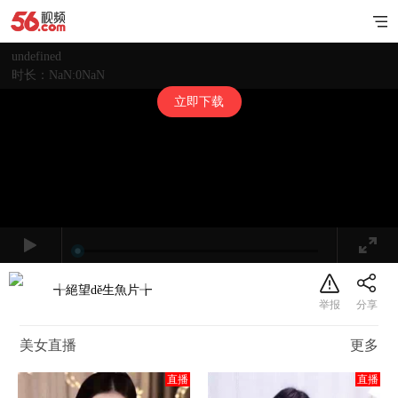
undefined
时长：NaN:0NaN
立即下载
╅絕望dě生魚片╆
美女直播
更多
直播
直播