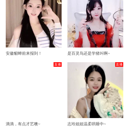
安徽貂蝉前来报到！
是百灵鸟还是学猪叫啊~
直播
直播
滴滴，有点才艺噢~
志玲姐姐温柔哄睡中~