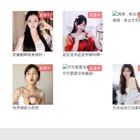
直播中
直播中
滴滴，有点才艺
安徽貂蝉前来报到！
是百灵鸟还是学猪叫啊~
直播中
直播中
可可爱爱没有脑袋~
伶牙俐齿小思琪
天冷会自己往家