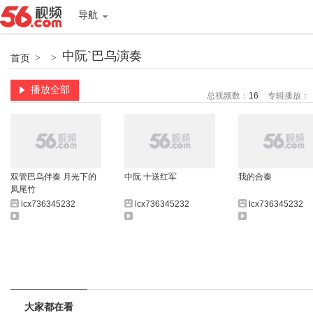
导航
中阮`巴乌演奏
首页
>
>
播放全部
总视频数：
16
专辑播放：
双管巴乌伴奏 月光下的
中阮 十送红军
我的合奏
凤尾竹
lcx736345232
lcx736345232
lcx736345232
大家都在看