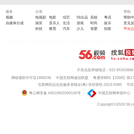
服务
分类
帮助
视频
电视剧
电影
综艺
56出品
高校
粤语
帮助
自媒体分成
搞笑
音乐人
生活
游戏
时尚
娱乐
意见
科技
教育
汽车
少儿
母婴
拍客
平台
不良信息举报电话：022-65303888
网络视听许可证1908336
中国互联网诚信联盟
粤通管BBS【2009】第1
互联网药品信息服务资格证(粤)-非经营性-2023-0390
节目
粤公网安备 44010602000140号
中国互联网举报中心
Copyright ©202