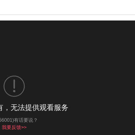
有，无法提供观看服务
亮度
标准
-56001)有话要说？
我要反馈>>
饱和度
100