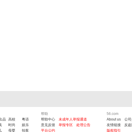
帮助
56.com
6出品
高校
粤语
帮助中心
未成年人举报通道
About us
公司
戏
时尚
娱乐
意见反馈
举报专区
处理公告
友情链接
反盗
儿
母婴
拍客
平台公约
版权指引