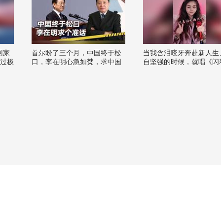
回家
首尔盼了三个月，中国终于松
当我含泪咬牙奔赴新人生
通过极
口，李在明心急如焚，求中国
自坚强的时候，就唱《闪
论技
给个准话
光的决定》～看见我的泪
平安
吗#我的音乐处方 @张朝阳
6搜狐
音乐狐 @阿畅酷酷的
 @狐
 @小
@局
狐户外