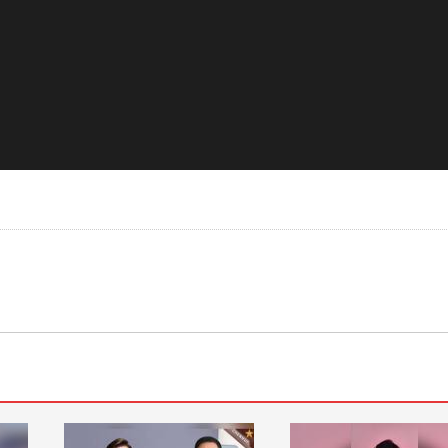
对比度
100
0
倍速