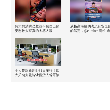
伟大的消防员叔叔不顾自己的
从极高海拔的忐忑到安全
安慰救大家真的太感人啦
的笃定，@climber 周松 
限会客厅特别版传递：无
术难度几何，享受攀爬并
归来才是终极意义。#202
极限探索者大会 @张朝阳
克斯姐 @晏成的财经观察
水快跑SOHU @摸鱼兄弟 
气兄弟 @搜狐文化 @搜
@搜狐垂钓 @搜狐无人机
个人贷款新规8月1日施行！四
大关键变化能让借贷人躲开陷
阱？