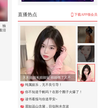
直播热点
下载APP领会员
、独
着泪
光了
 @
天天姐姐长姐姐短 姐姐饿了又不管！
纯属娱乐，无不良引导！
你不知道千帆吗？在那个圈子火爆了！
读书看报与你道早安~
眉如远山含黛，目似秋水含波