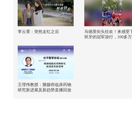
李云霄：突然走红之后
马德里街头狂欢！来感受
班牙的冠军游行，100多
聚成了红色海洋#关注流看
墨 @张朝阳 @狐克斯姐 
成的财经观察 @摸鱼兄弟
速公鹿 @小丰本丰 @阿
的 @魏翊东 @辣眼小鑫 
唧呱唧不是鱼 @胡桃迦子
友娱乐 @足球李有为 @
韩说体育 @搜狐体育
王理伟教授：胰腺癌临床药物
研究新进展及新趋势直播回放