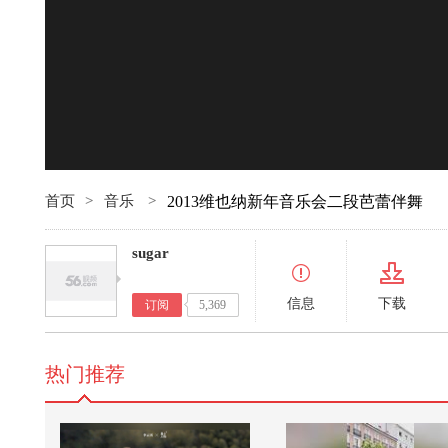
00:00
首页
>
音乐
>
2013维也纳新年音乐会二段芭蕾伴舞
sugar
信息
下载
订阅
5,369
热门推荐