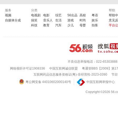
服务
分类
帮助
视频
电视剧
电影
综艺
56出品
高校
粤语
帮助
自媒体分成
搞笑
音乐人
生活
游戏
时尚
娱乐
意见
科技
教育
汽车
少儿
母婴
拍客
平台
不良信息举报电话：022-65303888
网络视听许可证1908336
中国互联网诚信联盟
粤通管BBS【2009】第1
互联网药品信息服务资格证(粤)-非经营性-2023-0390
节目
粤公网安备 44010602000140号
中国互联网举报中心
Copyright ©202