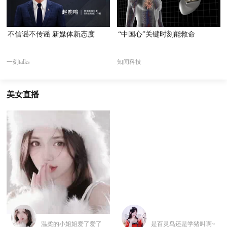
不信谣不传谣 新媒体新态度
“中国心”关键时刻能救命
一刻talks
知闻科技
美女直播
温柔的小姐姐爱了爱了
是百灵鸟还是学猪叫啊~