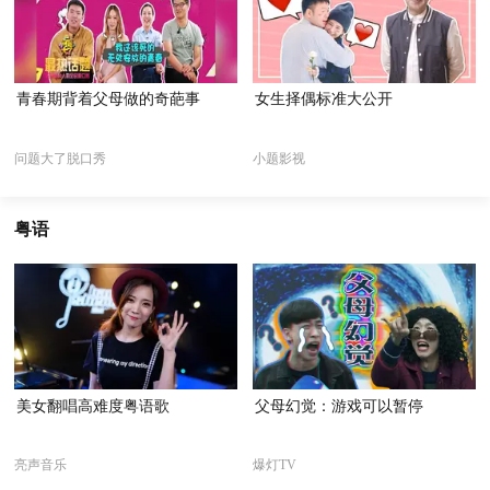
青春期背着父母做的奇葩事
女生择偶标准大公开
问题大了脱口秀
小题影视
粤语
美女翻唱高难度粤语歌
父母幻觉：游戏可以暂停
亮声音乐
爆灯TV