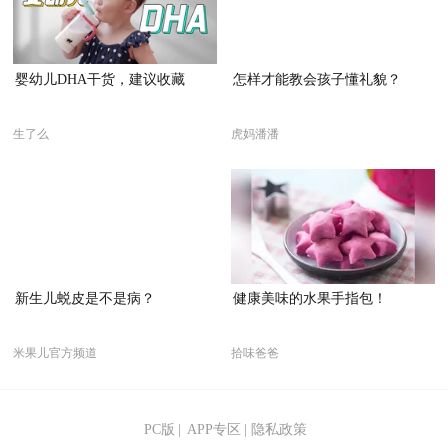
婴幼儿DHA干货，建议收藏
怎样才能教会孩子懂礼貌？
生了么
虎妈潘潘
新生儿蜕皮是不是病？
健康美味的水果手指包！
米果儿官方频道
拾味爸爸
PC版
|
APP专区
|
隐私政策