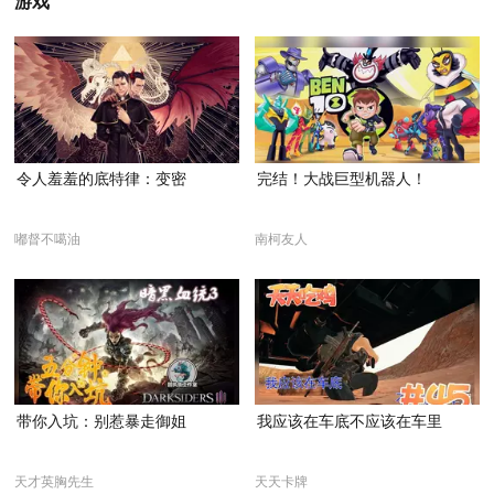
游戏
令人羞羞的底特律：变密
完结！大战巨型机器人！
嘟督不噶油
南柯友人
带你入坑：别惹暴走御姐
我应该在车底不应该在车里
天才英胸先生
天天卡牌