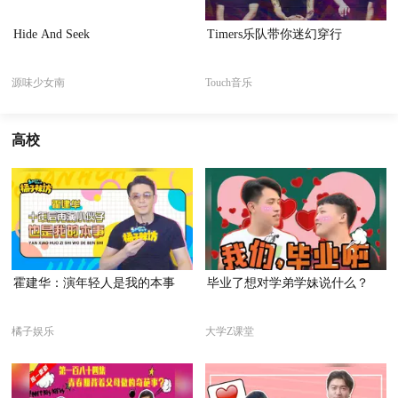
Hide And Seek
Timers乐队带你迷幻穿行
源味少女南
Touch音乐
高校
霍建华：演年轻人是我的本事
毕业了想对学弟学妹说什么？
橘子娱乐
大学Z课堂