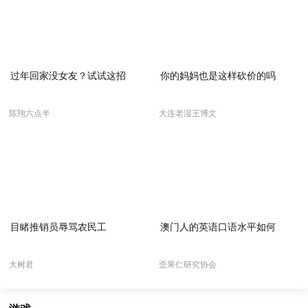
过年回家没女友？试试这招
你的妈妈也是这样砍价的吗
陈翔六点半
大连老湿王博文
目睹推销员辱骂农民工
澳门人的英语口语水平如何
大树君
歪果仁研究协会