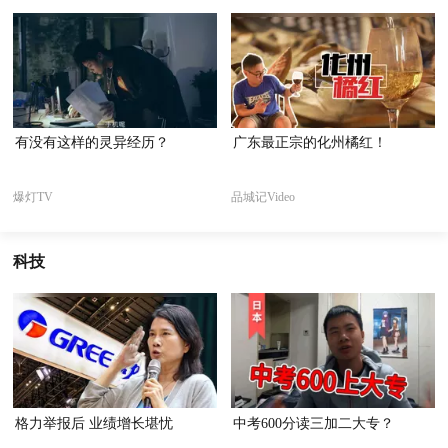
有没有这样的灵异经历？
广东最正宗的化州橘红！
爆灯TV
品城记Video
科技
格力举报后 业绩增长堪忧
中考600分读三加二大专？