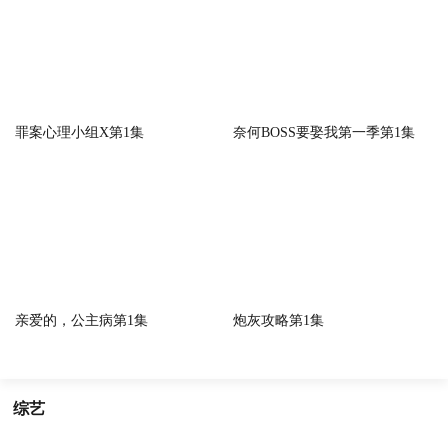
罪案心理小组X第1集
奈何BOSS要娶我第一季第1集
亲爱的，公主病第1集
炮灰攻略第1集
综艺