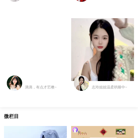
滴滴，有点才艺噢~
志玲姐姐温柔哄睡中~
微栏目