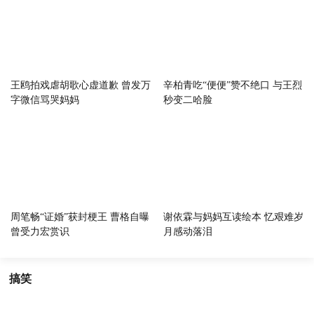
王鸥拍戏虐胡歌心虚道歉 曾发万
辛柏青吃“便便”赞不绝口 与王烈
字微信骂哭妈妈
秒变二哈脸
周笔畅“证婚”获封梗王 曹格自曝
谢依霖与妈妈互读绘本 忆艰难岁
曾受力宏赏识
月感动落泪
搞笑