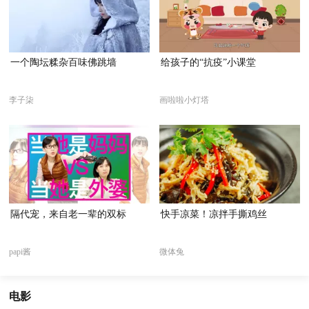
一个陶坛糅杂百味佛跳墙
给孩子的“抗疫”小课堂
李子柒
画啦啦小灯塔
隔代宠，来自老一辈的双标
快手凉菜！凉拌手撕鸡丝
papi酱
微体兔
电影