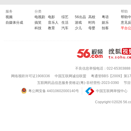
服务
分类
帮助
视频
电视剧
电影
综艺
56出品
高校
粤语
帮助
自媒体分成
搞笑
音乐人
生活
游戏
时尚
娱乐
意见
科技
教育
汽车
少儿
母婴
拍客
平台
不良信息举报电话：022-65303888
网络视听许可证1908336
中国互联网诚信联盟
粤通管BBS【2009】第1
互联网药品信息服务资格证(粤)-非经营性-2023-0390
节目
粤公网安备 44010602000140号
中国互联网举报中心
Copyright ©202