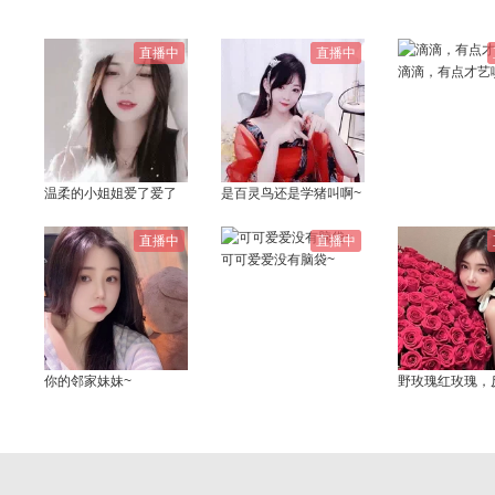
直播中
直播中
滴滴，有点才艺
温柔的小姐姐爱了爱了
是百灵鸟还是学猪叫啊~
直播中
直播中
可可爱爱没有脑袋~
你的邻家妹妹~
野玫瑰红玫瑰，
很贵