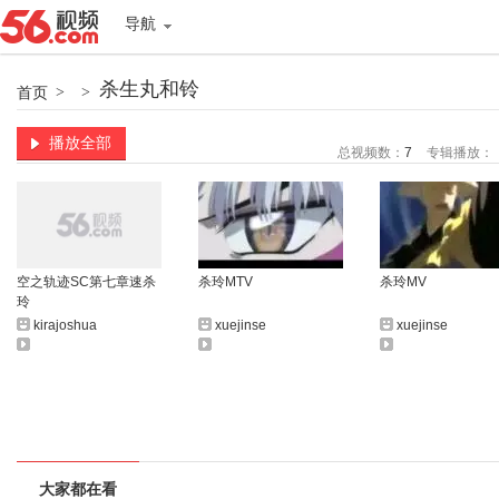
导航
杀生丸和铃
首页
>
>
播放全部
总视频数：
7
专辑播放：
空之轨迹SC第七章速杀
杀玲MTV
杀玲MV
玲
kirajoshua
xuejinse
xuejinse
大家都在看