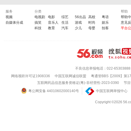
服务
分类
帮助
视频
电视剧
电影
综艺
56出品
高校
粤语
帮助
自媒体分成
搞笑
音乐人
生活
游戏
时尚
娱乐
意见
科技
教育
汽车
少儿
母婴
拍客
平台
不良信息举报电话：022-65303888
网络视听许可证1908336
中国互联网诚信联盟
粤通管BBS【2009】第1
互联网药品信息服务资格证(粤)-非经营性-2023-0390
节目
粤公网安备 44010602000140号
中国互联网举报中心
Copyright ©202