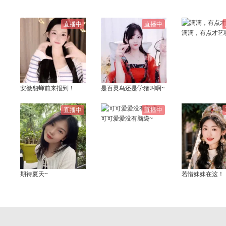
直播中
直播中
滴滴，有点才艺
安徽貂蝉前来报到！
是百灵鸟还是学猪叫啊~
直播中
直播中
可可爱爱没有脑袋~
期待夏天~
若惜妹妹在这！