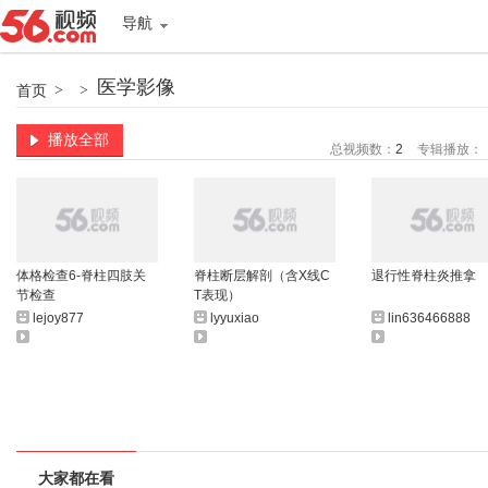
导航
医学影像
首页
>
>
播放全部
总视频数：
2
专辑播放：
体格检查6-脊柱四肢关
脊柱断层解剖（含X线C
退行性脊柱炎推拿
节检查
T表现）
lejoy877
lyyuxiao
lin636466888
大家都在看