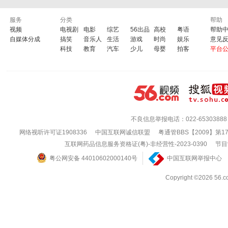
服务
分类
帮助
视频
电视剧
电影
综艺
56出品
高校
粤语
帮助
自媒体分成
搞笑
音乐人
生活
游戏
时尚
娱乐
意见
科技
教育
汽车
少儿
母婴
拍客
平台
不良信息举报电话：022-65303888
网络视听许可证1908336
中国互联网诚信联盟
粤通管BBS【2009】第1
互联网药品信息服务资格证(粤)-非经营性-2023-0390
节目
粤公网安备 44010602000140号
中国互联网举报中心
Copyright ©202