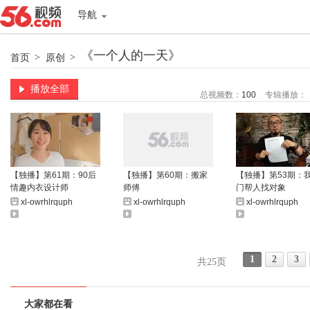
导航
《一个人的一天》
首页
>
原创
>
播放全部
总视频数：
100
专辑播放：
【独播】第61期：90后
【独播】第60期：搬家
【独播】第53期：
情趣内衣设计师
师傅
门帮人找对象
xl-owrhlrquph
xl-owrhlrquph
xl-owrhlrquph
1
2
3
共25页
大家都在看