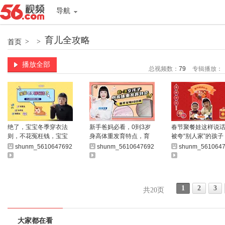
导航
育儿全攻略
首页
>
>
播放全部
总视频数：
79
专辑播放：
绝了，宝宝冬季穿衣法
新手爸妈必看，0到3岁
春节聚餐娃这样说
则，不花冤枉钱，宝宝
身高体重发育特点，育
被夸“别人家”的孩子
少生病
婴师讲解生长发育曲线
子会说话人见人夸
shunm_56106476921
shunm_56106476921
shunm_561064
1
2
3
共20页
大家都在看