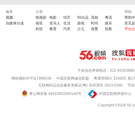
服务
分类
帮助
视频
电视剧
电影
综艺
56出品
高校
粤语
帮助
自媒体分成
搞笑
音乐人
生活
游戏
时尚
娱乐
意见
科技
教育
汽车
少儿
母婴
拍客
平台
不良信息举报电话：022-65303888
网络视听许可证1908336
中国互联网诚信联盟
粤通管BBS【2009】第1
互联网药品信息服务资格证(粤)-非经营性-2023-0390
节目
粤公网安备 44010602000140号
中国互联网举报中心
Copyright ©202