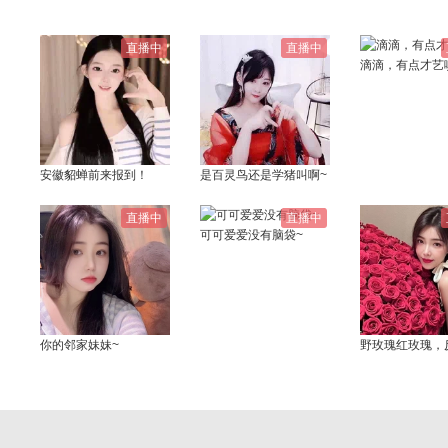
直播中
直播中
滴滴，有点才艺
安徽貂蝉前来报到！
是百灵鸟还是学猪叫啊~
直播中
直播中
可可爱爱没有脑袋~
你的邻家妹妹~
野玫瑰红玫瑰，
很贵