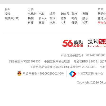
服务
分类
帮助
视频
电视剧
电影
综艺
56出品
高校
粤语
帮助
自媒体分成
搞笑
音乐人
生活
游戏
时尚
娱乐
意见
科技
教育
汽车
少儿
母婴
拍客
平台
不良信息举报电话：022-65303888
网络视听许可证1908336
中国互联网诚信联盟
粤通管BBS【2009】第1
互联网药品信息服务资格证(粤)-非经营性-2023-0390
节目
粤公网安备 44010602000140号
中国互联网举报中心
Copyright ©202