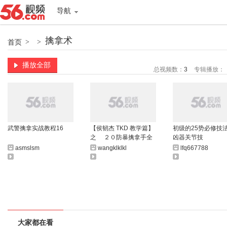
导航
擒拿术
首页
>
>
播放全部
总视频数：
3
专辑播放：
武警擒拿实战教程16
【侯韧杰 TKD 教学篇】
初级的25势必修技法
之 ２０防暴擒拿手全
凶器关节技
一集！
asmslsm
wangklklkl
lfq667788
大家都在看