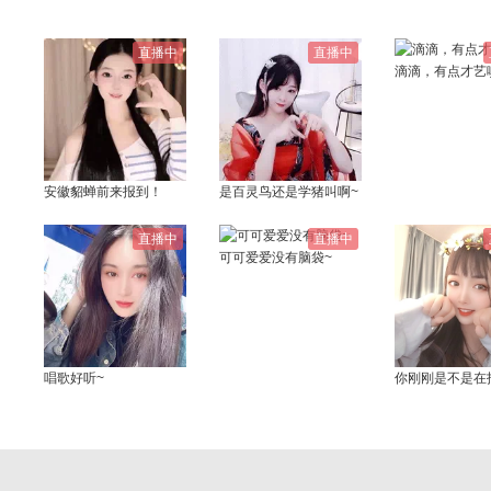
直播中
直播中
滴滴，有点才艺
安徽貂蝉前来报到！
是百灵鸟还是学猪叫啊~
直播中
直播中
可可爱爱没有脑袋~
唱歌好听~
你刚刚是不是在