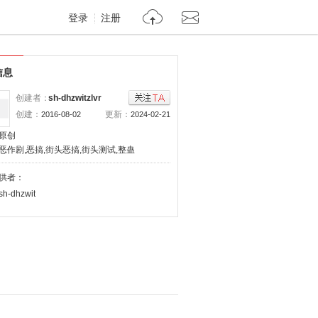
登录
注册
信息
创建者：
sh-dhzwitzlvr
创建：
更新：
2016-08-02
2024-02-21
原创
恶作剧,恶搞,街头恶搞,街头测试,整蛊
供者：
sh-dhzwit
zlvr