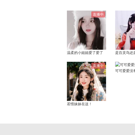
直播中
温柔的小姐姐爱了爱了
是百灵鸟还
直播中
可可爱爱没
若惜妹妹在这！