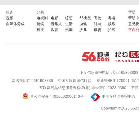
服务
分类
帮助
视频
电视剧
电影
综艺
56出品
高校
粤语
帮助
自媒体分成
搞笑
音乐人
生活
游戏
时尚
娱乐
意见
科技
教育
汽车
少儿
母婴
拍客
平台
不良信息举报电话：022-65303888
网络视听许可证1908336
中国互联网诚信联盟
粤通管BBS【2009】第1
互联网药品信息服务资格证(粤)-非经营性-2023-0390
节目
粤公网安备 44010602000140号
中国互联网举报中心
Copyright ©202