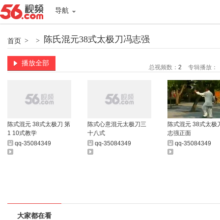
导航
陈氏混元38式太极刀冯志强
首页
>
>
播放全部
总视频数：
2
专辑播放：
陈式混元 38式太极刀 第
陈式心意混元太极刀三
陈式混元 38式太极
1 10式教学
十八式
志强正面
qq-35084349
qq-35084349
qq-35084349
大家都在看