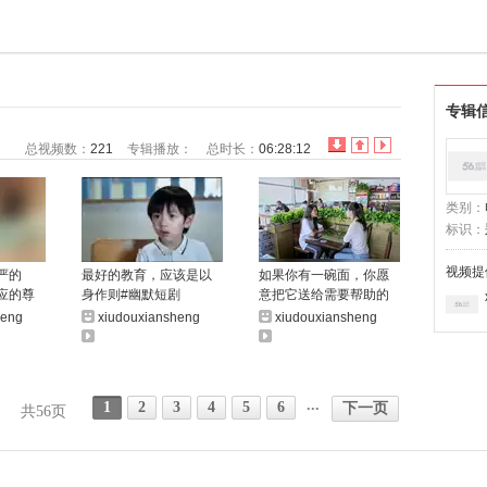
专辑
总视频数：
221
专辑播放：
总时长：
06:28:12
类别：
标识：
视频提
严的
最好的教育，应该是以
如果你有一碗面，你愿
应的尊
身作则#幽默短剧
意把它送给需要帮助的
有颜有趣
人吗？
heng
xiudouxiansheng
xiudouxiansheng
...
1
2
3
4
5
6
下一页
共56页