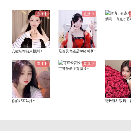
直播中
直播中
滴滴，有点才艺
安徽貂蝉前来报到！
是百灵鸟还是学猪叫啊~
直播中
直播中
可可爱爱没有脑袋~
你的邻家妹妹~
野玫瑰红玫瑰，
很贵