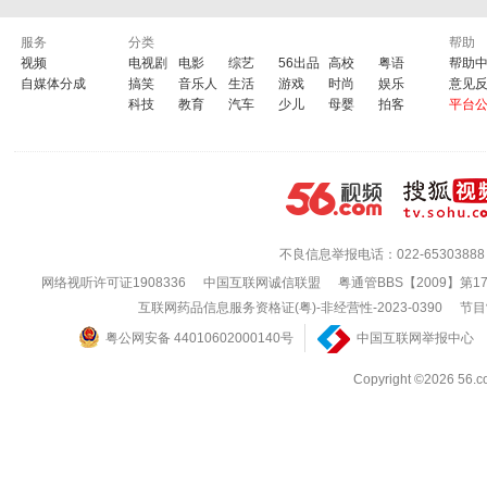
服务
分类
帮助
视频
电视剧
电影
综艺
56出品
高校
粤语
帮助
自媒体分成
搞笑
音乐人
生活
游戏
时尚
娱乐
意见
科技
教育
汽车
少儿
母婴
拍客
平台
不良信息举报电话：022-65303888
网络视听许可证1908336
中国互联网诚信联盟
粤通管BBS【2009】第1
互联网药品信息服务资格证(粤)-非经营性-2023-0390
节目
粤公网安备 44010602000140号
中国互联网举报中心
Copyright ©202