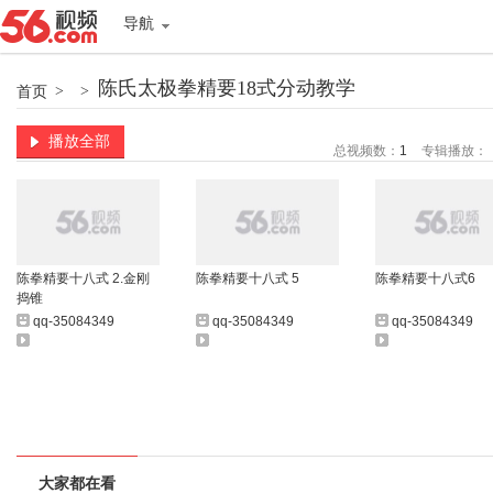
导航
陈氏太极拳精要18式分动教学
首页
>
>
播放全部
总视频数：
1
专辑播放：
陈拳精要十八式 2.金刚
陈拳精要十八式 5
陈拳精要十八式6
捣锥
qq-35084349
qq-35084349
qq-35084349
大家都在看