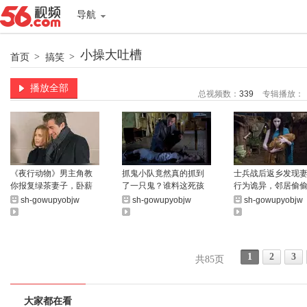
导航
小操大吐槽
首页
>
搞笑
>
播放全部
总视频数：
339
专辑播放：
《夜行动物》男主角教
抓鬼小队竟然真的抓到
士兵战后返乡发现
你报复绿茶妻子，卧薪
了一只鬼？谁料这死孩
行为诡异，邻居偷
尝胆十九年终于成功！
子威力这么大！
诉他：你媳妇都死
sh-gowupyobjw
sh-gowupyobjw
sh-gowupyobjw
了！
1
2
3
共85页
大家都在看