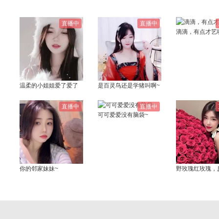
直播中
直播中
滴滴，有点才艺
温柔的小姐姐爱了爱了
是百灵鸟还是学猪叫啊~
直播中
直播中
可可爱爱没有脑袋~
你的邻家妹妹~
野玫瑰红玫瑰，
很贵