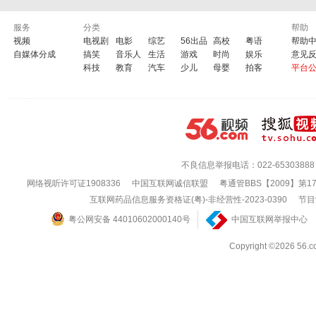
服务
分类
帮助
视频
电视剧
电影
综艺
56出品
高校
粤语
帮助
自媒体分成
搞笑
音乐人
生活
游戏
时尚
娱乐
意见
科技
教育
汽车
少儿
母婴
拍客
平台
不良信息举报电话：022-65303888
网络视听许可证1908336
中国互联网诚信联盟
粤通管BBS【2009】第1
互联网药品信息服务资格证(粤)-非经营性-2023-0390
节目
粤公网安备 44010602000140号
中国互联网举报中心
Copyright ©202