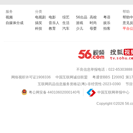
服务
分类
帮助
视频
电视剧
电影
综艺
56出品
高校
粤语
帮助
自媒体分成
搞笑
音乐人
生活
游戏
时尚
娱乐
意见
科技
教育
汽车
少儿
母婴
拍客
平台
不良信息举报电话：022-65303888
网络视听许可证1908336
中国互联网诚信联盟
粤通管BBS【2009】第1
互联网药品信息服务资格证(粤)-非经营性-2023-0390
节目
粤公网安备 44010602000140号
中国互联网举报中心
Copyright ©202