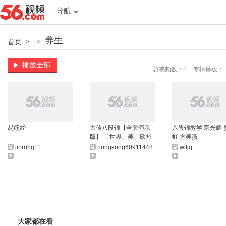
导航
养生
首页
>
>
播放全部
总视频数：
1
专辑播放：
易筋经
古传八段锦【全套演示
八段锦教学 宗光耀 
版】 〔世界、美、欧州
虹 方美燕
杯等比赛国际裁判杨逢
jinrong11
hongkong60911448
wltjq
时老饰演練、示範〕
大家都在看