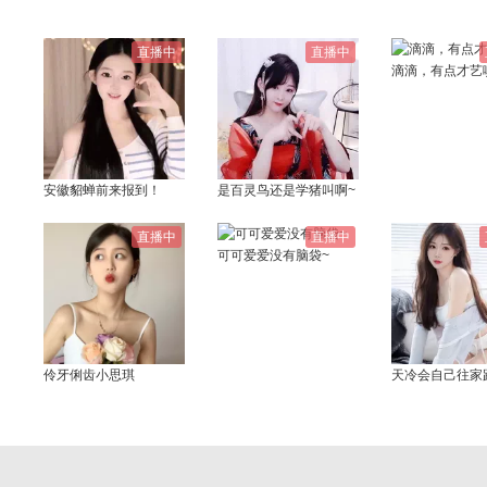
直播中
直播中
滴滴，有点才艺
安徽貂蝉前来报到！
是百灵鸟还是学猪叫啊~
直播中
直播中
可可爱爱没有脑袋~
伶牙俐齿小思琪
天冷会自己往家