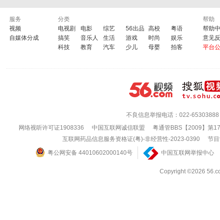
服务
分类
帮助
视频
电视剧
电影
综艺
56出品
高校
粤语
帮助
自媒体分成
搞笑
音乐人
生活
游戏
时尚
娱乐
意见
科技
教育
汽车
少儿
母婴
拍客
平台
不良信息举报电话：022-65303888
网络视听许可证1908336
中国互联网诚信联盟
粤通管BBS【2009】第1
互联网药品信息服务资格证(粤)-非经营性-2023-0390
节目
粤公网安备 44010602000140号
中国互联网举报中心
Copyright ©202