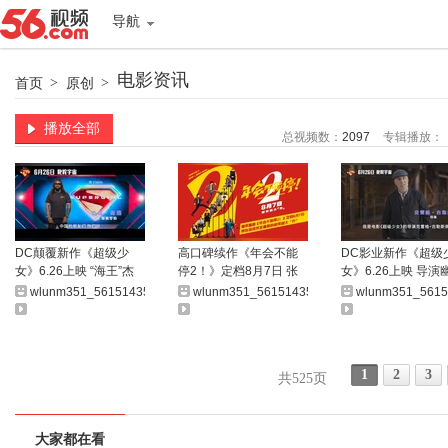
导航
电影资讯
首页
>
原创
>
播放全部
总视频数：
2097
专辑播放：
DC颠覆新作《超级少
高口碑续作《年会不能
DC影业新作《超级
女》6.26上映 “海王”杰
停2！》定档8月7日 张
女》6.26上映 导演
森·莫玛圆梦演暴狼
若昀白客“刘马组合”上演
解读超女“四大美德”
wlunm351_561514358
wlunm351_561514358
wlunm351_5615
爆笑升职记
1
2
3
共525页
大家都在看