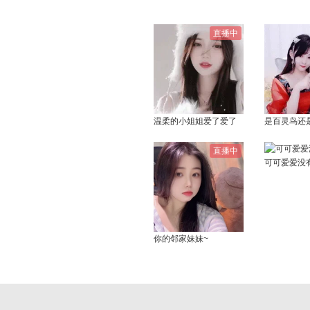
直播中
温柔的小姐姐爱了爱了
是百灵鸟还
直播中
可可爱爱没
你的邻家妹妹~