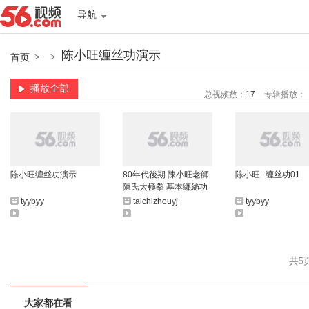
导航
陈小旺缠丝功演示
首页
>
>
播放全部
总视频数：
17
专辑播放：
陈小旺缠丝功演示
80年代後期 陳小旺老師
陈小旺--缠丝功01
陳氏太極拳 基本纏絲功
歩法
tyybyy
taichizhouyj
tyybyy
共5
大家都在看