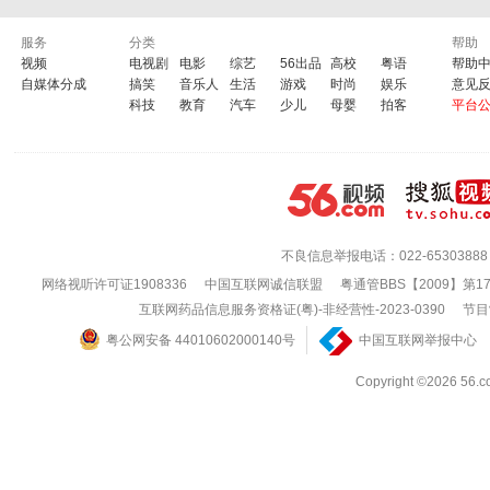
服务
分类
帮助
视频
电视剧
电影
综艺
56出品
高校
粤语
帮助
自媒体分成
搞笑
音乐人
生活
游戏
时尚
娱乐
意见
科技
教育
汽车
少儿
母婴
拍客
平台
不良信息举报电话：022-65303888
网络视听许可证1908336
中国互联网诚信联盟
粤通管BBS【2009】第1
互联网药品信息服务资格证(粤)-非经营性-2023-0390
节目
粤公网安备 44010602000140号
中国互联网举报中心
Copyright ©202