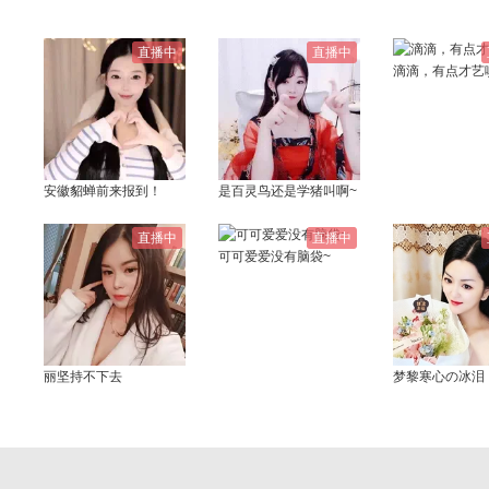
直播中
直播中
滴滴，有点才艺
安徽貂蝉前来报到！
是百灵鸟还是学猪叫啊~
直播中
直播中
可可爱爱没有脑袋~
丽坚持不下去
梦黎寒心の冰泪