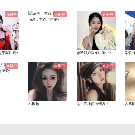
直播中
直播中
直播中
滴滴，有点才艺噢~
是学猪叫啊~
志玲姐姐温柔哄睡中~
唱歌好
直播中
直播中
直播中
有脑袋~
小困包
这个直播间有情况！
古筝