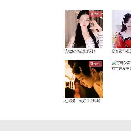
直播中
安徽貂蝉前来报到！
是百灵鸟还
直播中
可可爱爱没
总感觉，你好久没理我
了