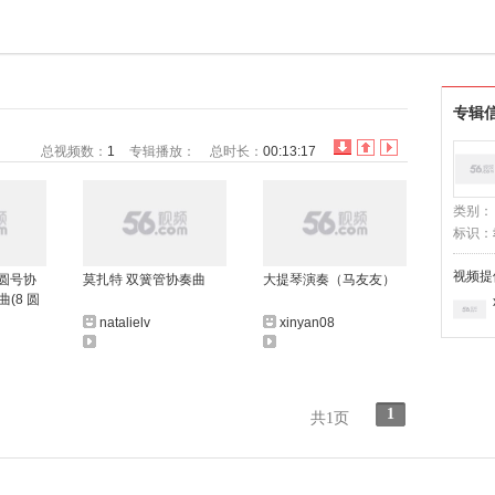
专辑
总视频数：
1
专辑播放：
总时长：
00:13:17
类别：
标识：
视频提
 圆号协
莫扎特 双簧管协奏曲
大提琴演奏（马友友）
曲(8 圆
natalielv
xinyan08
1
共1页