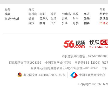
服务
分类
帮助
视频
电视剧
电影
综艺
56出品
高校
粤语
帮助
自媒体分成
搞笑
音乐人
生活
游戏
时尚
娱乐
意见
科技
教育
汽车
少儿
母婴
拍客
平台
不良信息举报电话：022-65303888
网络视听许可证1908336
中国互联网诚信联盟
粤通管BBS【2009】第1
互联网药品信息服务资格证(粤)-非经营性-2023-0390
节目
粤公网安备 44010602000140号
中国互联网举报中心
Copyright ©202