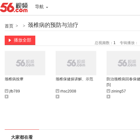
导航
颈椎病的预防与治疗
首页
>
>
播放全部
总视频数：
1
专辑播放：
颈椎病按摩
颈椎保健操讲解、示范
防治颈椎病回春保
[5]
jfb789
rhsc2008
zining57
大家都在看