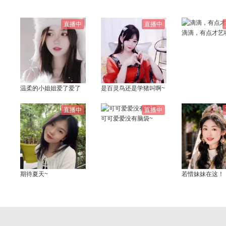
直播中
直播中
滴滴，有点才艺
温柔的小姐姐爱了爱了
是百灵鸟还是学猪叫啊~
直播中
直播中
可可爱爱没有脑袋~
期待夏天~
若惜妹妹在这！