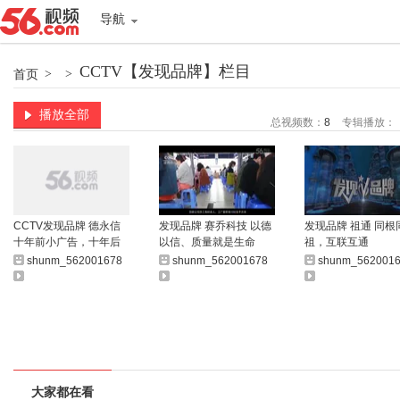
导航
CCTV【发现品牌】栏目
首页
>
>
播放全部
总视频数：
8
专辑播放：
CCTV发现品牌 德永信
发现品牌 赛乔科技 以德
发现品牌 祖通 同根
十年前小广告，十年后
以信、质量就是生命
祖，互联互通
大品牌
shunm_562001678
shunm_562001678
shunm_562001
大家都在看