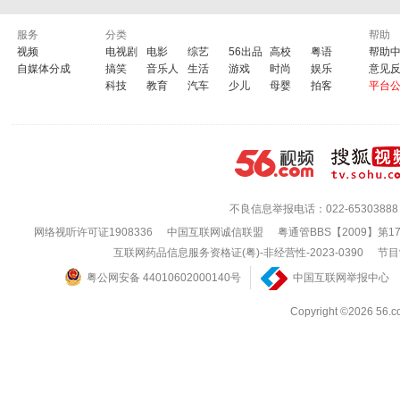
服务
分类
帮助
视频
电视剧
电影
综艺
56出品
高校
粤语
帮助
自媒体分成
搞笑
音乐人
生活
游戏
时尚
娱乐
意见
科技
教育
汽车
少儿
母婴
拍客
平台
不良信息举报电话：022-65303888
网络视听许可证1908336
中国互联网诚信联盟
粤通管BBS【2009】第1
互联网药品信息服务资格证(粤)-非经营性-2023-0390
节目
粤公网安备 44010602000140号
中国互联网举报中心
Copyright ©202