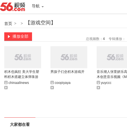
导航
【游戏空间】
首页
>
>
播放全部
总视频数：
4
专辑播放：
积木也疯狂 美大学生塑
男孩子们垒积木游戏开
音乐潮人张萱妍乐
料积木搭建立体弹珠游
木创意音乐视频《Ma
戏
You
chinaallnews
coopiyaya
yuyccc
大家都在看