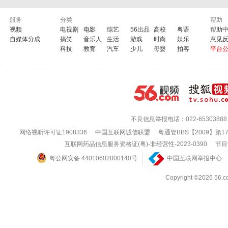
服务
分类
帮助
视频
电视剧
电影
综艺
56出品
高校
粤语
帮助
自媒体分成
搞笑
音乐人
生活
游戏
时尚
娱乐
意见
科技
教育
汽车
少儿
母婴
拍客
平台
不良信息举报电话：022-65303888
网络视听许可证1908336
中国互联网诚信联盟
粤通管BBS【2009】第1
互联网药品信息服务资格证(粤)-非经营性-2023-0390
节目
粤公网安备 44010602000140号
中国互联网举报中心
Copyright ©202