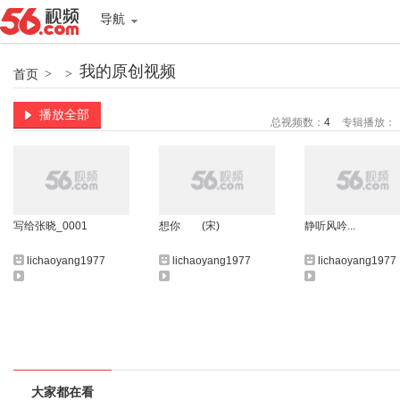
导航
我的原创视频
首页
>
>
播放全部
总视频数：
4
专辑播放：
写给张晓_0001
想你 (宋)
静听风吟...
lichaoyang1977
lichaoyang1977
lichaoyang1977
大家都在看