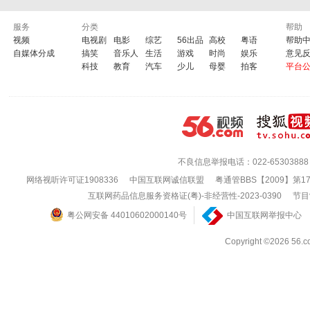
服务
分类
帮助
视频
电视剧
电影
综艺
56出品
高校
粤语
帮助
自媒体分成
搞笑
音乐人
生活
游戏
时尚
娱乐
意见
科技
教育
汽车
少儿
母婴
拍客
平台
不良信息举报电话：022-65303888
网络视听许可证1908336
中国互联网诚信联盟
粤通管BBS【2009】第1
互联网药品信息服务资格证(粤)-非经营性-2023-0390
节目
粤公网安备 44010602000140号
中国互联网举报中心
Copyright ©202