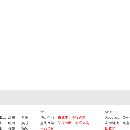
帮助
56.com
6出品
高校
粤语
帮助中心
未成年人举报通道
About us
公司
戏
时尚
娱乐
意见反馈
举报专区
处理公告
友情链接
反盗
儿
母婴
拍客
平台公约
版权指引