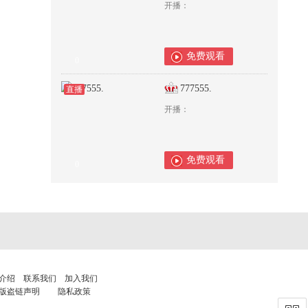
开播：
免费观看
0
777555.
直播
开播：
免费观看
0
介绍
联系我们
加入我们
版盗链声明
隐私政策