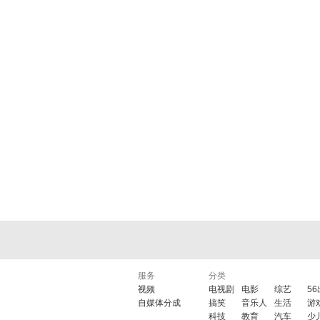
服务
分类
视频
电视剧
电影
综艺
5
自媒体分成
搞笑
音乐人
生活
游
科技
教育
汽车
少