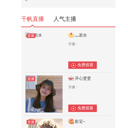
眼》里的招式真的能打吗？@张朝
阳...
7,832
千帆直播
人气主播
灬若水
直播
开播：
免费观看
0
开心雯雯
直播
开播：
免费观看
0
影宝~
直播