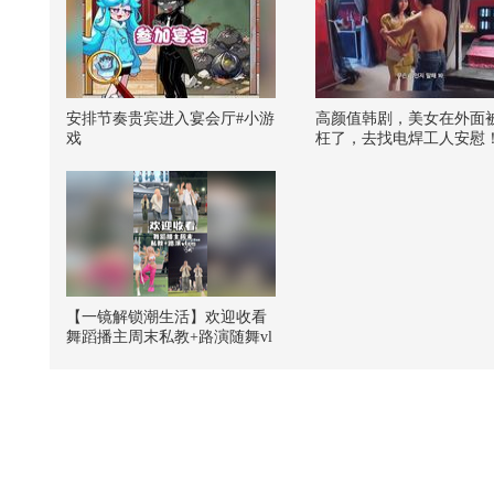
安排节奏贵宾进入宴会厅#小游
高颜值韩剧，美女在外面
戏
枉了，去找电焊工人安慰
【一镜解锁潮生活】欢迎收看
舞蹈播主周末私教+路演随舞vl
og~@潮流生活狐 @KPOP狐 @
张朝阳 @阿畅酷酷的 @小狐
@努力学习的总结侠 #一不小
心就潮了