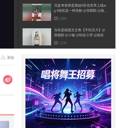
当监考老师是我姐#笑花笑草上线in
g #搞笑是一种贡献 @张朝阳 @搞...
3,694
当你是校园文主角【不吃压力】@
张朝阳 @小狐 @80后小芳 @搞笑
狐
1,070
明朝皇帝短命的背后到底藏着什么
举报
惊天秘密
13,715
这黑锅我克不背！# 搞笑视频
1,751
#2026秋季搜狐视频关注流大会 #地
球online秋关副本 #一不小心就潮...
5,274