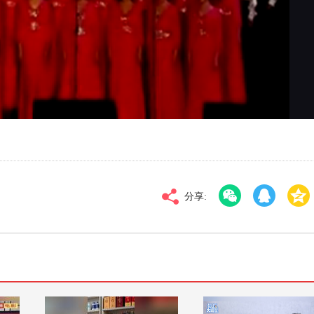
对比度
100
标清
倍速
分享: