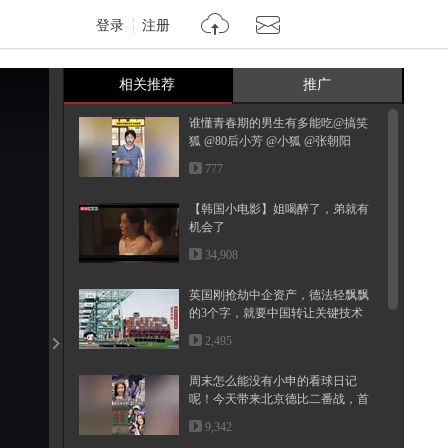
登录
注册
相关推荐
推广
谁懂青春期的男生有多能吃@搞笑
狐 @80后小芳 @小狐 @张朝阳
777
【韩国小电影】姐喝醉了，弟就有
机会了
34,908
英国刚抢劫中企资产，德法轻飘飘
的3个字，就要中国转让关键技术
2,495
周末怎么能没有小申的看球日记
呢！今天带来北京德比二番战，首
钢和...
9,342