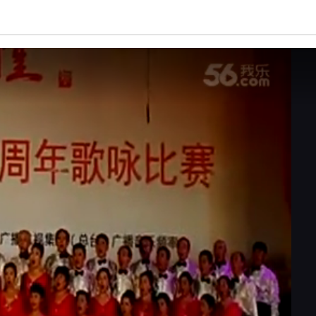
亮度
标准
饱和度
100