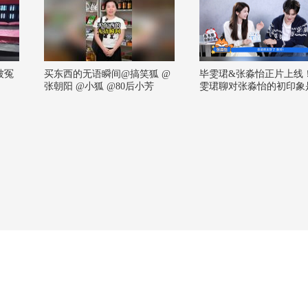
被冤
买东西的无语瞬间@搞笑狐 @
毕雯珺&张淼怡正片上线
！
张朝阳 @小狐 @80后小芳
雯珺聊对张淼怡的初印象
冷，他觉得她的外形和性
挺不同的，反差萌认证！
他们俩第一次见面是在几
的同一届星辰大海，还一
过合照！对抗路搭档上线
雯珺和张淼怡的片场日常
给我一脚，我给你一脚。
友谊有时候不需要话题，
要脚速，这很抽象但有用
论去还有小礼物别错过！
前他会归来 #毕雯珺张淼