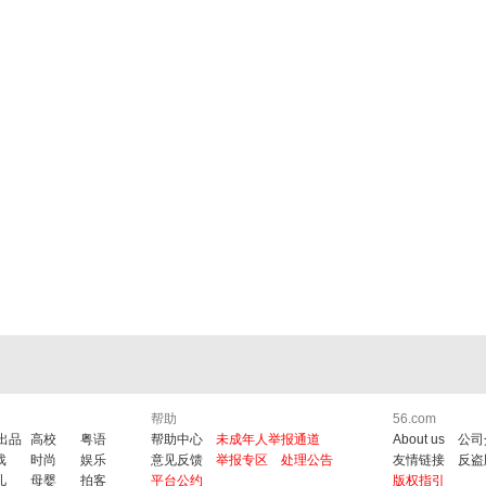
帮助
56.com
6出品
高校
粤语
帮助中心
未成年人举报通道
About us
公司
戏
时尚
娱乐
意见反馈
举报专区
处理公告
友情链接
反盗
儿
母婴
拍客
平台公约
版权指引