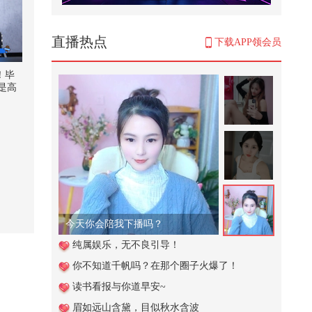
帮助小女孩辨别坏人
4,077
直播热点
下载APP领会员
@曾可妮 专访上线！提前做好耐力
训练准备简直斗志满满！新歌3.29
！毕
即...
是高
2,685
格还
其实
学校的保安叔叔太厉害啦居然一招
年前
就能拿到挂树上的球
起拍
！毕
269
：你
i人的
这个视频也太好看了吧。#二次元 #
只需
原创动画 #游戏 #搞笑游戏 #AI
！评
#黎明
25,106
今天你会陪我下播吗？
怡
【刘珈彤｜声乐小课堂】光说不练
纯属娱乐，无不良引导！
假把式！练声曲可以练起来啦#我
你不知道千帆吗？在那个圈子火爆了！
的...
887
读书看报与你道早安~
当文化遇上武打。热映电影《火遮
眉如远山含黛，目似秋水含波