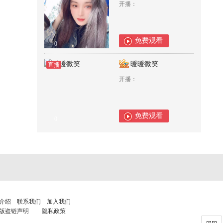
开播：
免费观看
0
暖暖微笑
直播
开播：
免费观看
0
介绍
联系我们
加入我们
版盗链声明
隐私政策