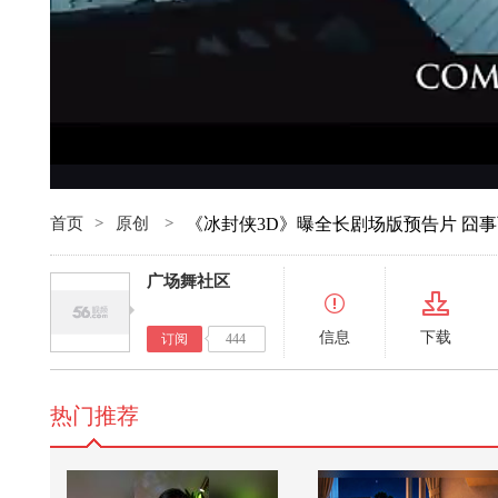
首页
>
原创
>
《冰封侠3D》曝全长剧场版预告片 囧
广场舞社区
信息
下载
订阅
444
热门推荐