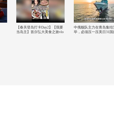
【春关登岛打卡Day2】【我要
中俄舰队主力在青岛集结
当岛主】首尔弘大美食之旅vlo
毕，必须压一压美日31国
g！#2026春季搜狐视频关注流
焰
大会 #欢迎登陆春关岛