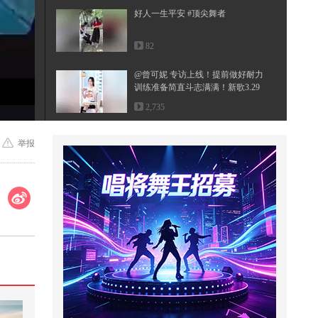
好人一生平安 #顶尖舞者
82
@曾可妮 专访上线！提前做好耐力
训练准备简直斗志满满！新歌3.29
即...
2,735
食品安全的内幕#动画
举报
3,518
#瞭望台海#高市早苗的野心，中方
全都看在眼里，9万日本人已作出
最...
921
麻烦给我的爱人来一杯mojito #被国
风硬控了
38.6万