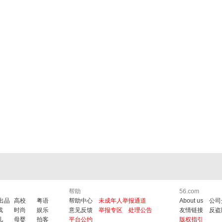
帮助
56.com
6出品
高校
粤语
帮助中心
未成年人举报通道
About us
公司
戏
时尚
娱乐
意见反馈
举报专区
处理公告
友情链接
反盗
儿
母婴
拍客
平台公约
版权指引