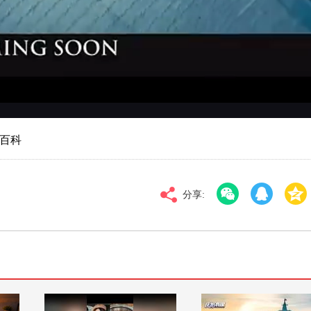
对比度
100
高清
倍速
事百科
分享: