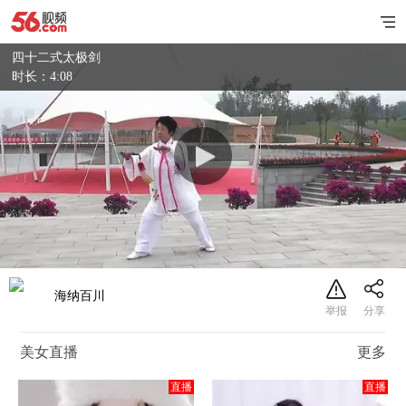
四十二式太极剑
时长：4:08
海纳百川
美女直播
更多
直播
直播