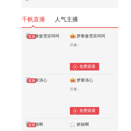
6春季搜狐视频关注流大会 @张朝
阳 ...
1,455
千帆直播
人气主播
梦黎傲雪笑呵呵
直播
开播：
免费观看
0
梦黎清心
直播
开播：
免费观看
0
娇娘啊
直播