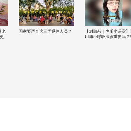
养老
国家要严查这三类退休人员？
【刘珈彤｜声乐小课堂】
更
用哪种呼吸法很重要吗？#2
春季搜狐视频关注流大会 
的音乐表达 #春日好景当歌
音乐狐 @一只飞鸿 @张