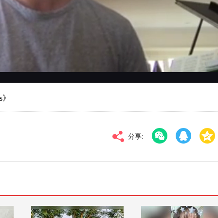
对比度
100
标清
倍速
s》
分享: