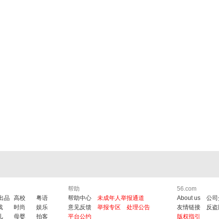
帮助
56.com
6出品
高校
粤语
帮助中心
未成年人举报通道
About us
公司
戏
时尚
娱乐
意见反馈
举报专区
处理公告
友情链接
反盗
儿
母婴
拍客
平台公约
版权指引