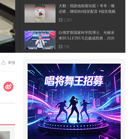
大鹅：我跟他闹着玩呢！爷爷：嘴
还硬，继续炖#搞笑配音 #搞笑视频
...
2,507
白俄罗斯国家科学院博士、光梭未
来BULLETRUX总裁成胜惠，2026
搜狐...
758
中方反制第2天就打响了，欧盟对
举报
华制裁成笑话，还想找中方讨说法
171
八成脑梗本可以预防！别让血管问
题拖垮后半生！#全民健康素养提
升 ...
1,346
水上闯关被二师兄救一命，不过最
终逃不过掉水！@小狐 @努力学习
的...
665