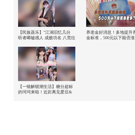
【民族器乐】“江湖旧忆几分
养老金好消息！多地提升
听者唏嘘感人 成败功名 八荒往
金标准，500元以下能否涨
事 到头来不过赋予说书人”｜
多？
繁华之年#2026关注流国风舞乐
大赛 #我的音乐处方 @涛姐是
女神 @国风舞乐狐 @痘肤西施
@我身上有wifi @一只飞鸿 @
张朝阳 @阿畅酷酷的
【一镜解锁潮生活】糖分超标
的珂珂来啦！近距离见爱豆&
随舞&见朋友的多重幸福体
验！一天满足所有的愿望～#一
不小心就潮了 @阿畅酷酷的 @
潮流生活狐 @KPOP狐 @张朝
阳 @一只飞鸿 @涛姐是女神
@痘肤西施