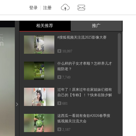
登录
注册
相关推荐
推广
#搜狐视频关注流2025影像大赛
10,097
什么样的子女才孝顺？怎样养儿才
能防老？
7,749
过年了！原来过年在家姐妹们都有
自己的【专称】！？快来在除夕解
锁...
681
这西瓜一看就有食欲#2026春季搜
狐视频关注流大会
2,187