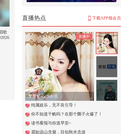
中俄舰队主力在青岛集结完毕，必
须压一压美日31国的气焰
218
直播热点
下载APP领会员
巨型瓜子里藏着“黄金瓜子”！用汉
堡换超大瓜子，瓜子藏着小仓鼠
唱歌
直播中
026
2,601
#她
 @
个人贷款新规8月1日施行！四大关
朝阳
键变化能让借贷人躲开陷阱？
2,044
【春关登岛打卡Day19】【春关你
别走】通过春关又认识了新的美女
宝...
199
搜狐体育
意想不到的盗窃方式
纯属娱乐，无不良引导！
你不知道千帆吗？在那个圈子火爆了！
1,946
读书看报与你道早安~
打开门一瞬间，白狗太怂了。#202
眉如远山含黛，目似秋水含波