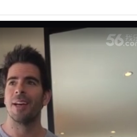
亮度
标准
饱和度
100