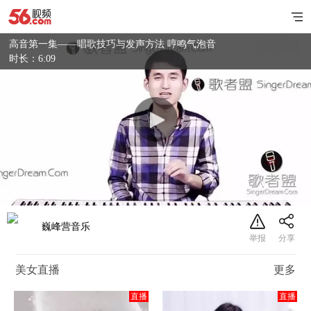
高音第一集——唱歌技巧与发声方法 哼鸣气泡音
时长：6:09
巍峰营音乐
美女直播
更多
直播
直播