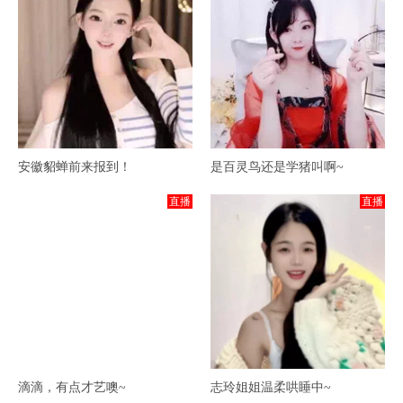
安徽貂蝉前来报到！
是百灵鸟还是学猪叫啊~
直播
直播
滴滴，有点才艺噢~
志玲姐姐温柔哄睡中~