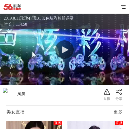
2019.8.11玫瑰心语BT蓝色炫彩相册课录
时长：114:58
凤舞
美女直播
更多
直播
直播