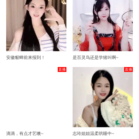
安徽貂蝉前来报到！
是百灵鸟还是学猪叫啊~
直播
直播
滴滴，有点才艺噢~
志玲姐姐温柔哄睡中~