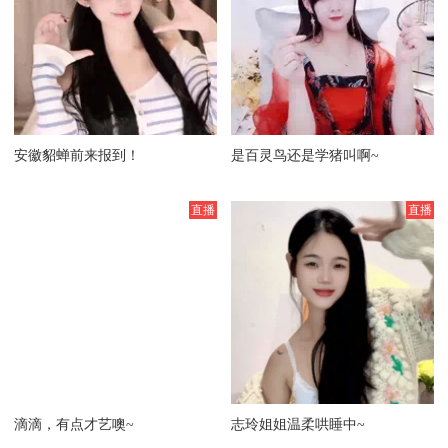
安徽貂蝉前来报到！
是百灵鸟还是学猪叫啊~
滴滴，有点才艺噢~
志玲姐姐温柔哄睡中~