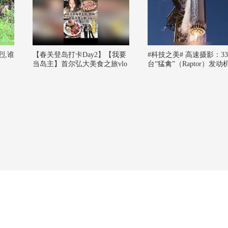
烈,谁
【春关登岛打卡Day2】【我要
#科技之美# 高速摄影：33
当岛主】首尔弘大美食之旅vlo
台“猛禽”（Raptor）发动
g！#2026春季搜狐视频关注流
为“超级重型”（Super Hea
大会 #欢迎登陆春关岛
助推器执行第13次飞行提
湃动力。所长注：这段视
示的是SpaceX“星舰”（Star
p）系统在第13次飞行试验
ight 13）中，“超级重型”（
er Heavy）一级助推器点
飞的高速摄影画面。“超
型”助推器底部安装有33台
禽”（Raptor）液氧/液甲
发动机，全部发动机同时
时可产生约7,500吨级推
7,400余吨力，具体数值
动机版本有所不同），是
世界上推力最强的火箭一
推器。高速摄影能够清晰
发动机点火瞬间的火焰结