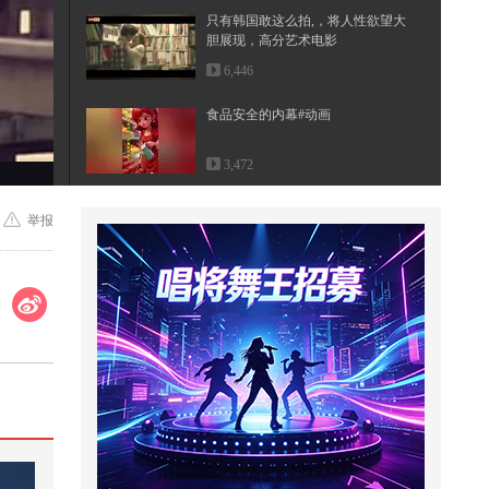
只有韩国敢这么拍,，将人性欲望大
胆展现，高分艺术电影
6,446
食品安全的内幕#动画
3,472
韩国伦理电影，停下，我先擦擦嘴
举报
34,601
老梁：建国初期这种事不少
24,227
来丈母娘家接老婆回家，老婆不回
去，想不到丈母娘这样做，结果老
婆...
127