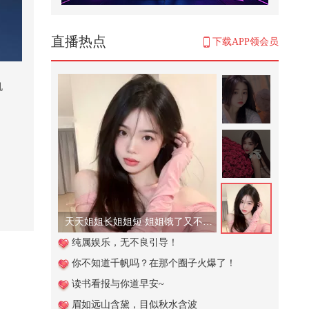
穿拖鞋闯关，全程脚滑侥幸通关！
@搜狐视频官方小助手 @张朝阳 @
郭...
100
直播热点
下载APP领会员
【岛国爱情电影 】女上司和男下属
缠绵在一起
机
8,156
vy）
供澎
纯银色奥特曼中性笔，赛罗奥特曼
频展
充满光之力，欧布三重形态
shi
（Fl
2,166
Sup
火起
充气城堡老板的夏日小妙招2
级重
“猛
烷火箭
2,443
天天姐姐长姐姐短 姐姐饿了又不管！
工作
力（约
周末怎么能没有小申的看球日记
纯属娱乐，无不良引导！
会因发
呢！今天带来北京德比二番战，首
目前
你不知道千帆吗？在那个圈子火爆了！
钢和...
9,355
级助
读书看报与你道早安~
捕捉
构、
青蛙闯进狼蛛的家
眉如远山含黛，目似秋水含波