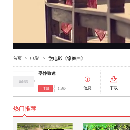
首页
>
电影
>
微电影《缘舞曲》
寧静致遠
信息
下载
订阅
1,560
热门推荐