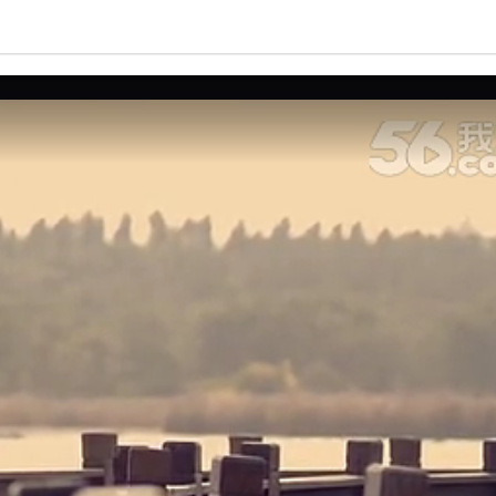
亮度
标准
饱和度
100