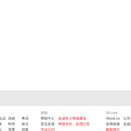
帮助
56.com
6出品
高校
粤语
帮助中心
未成年人举报通道
About us
公司
戏
时尚
娱乐
意见反馈
举报专区
处理公告
友情链接
反盗
儿
母婴
拍客
平台公约
版权指引