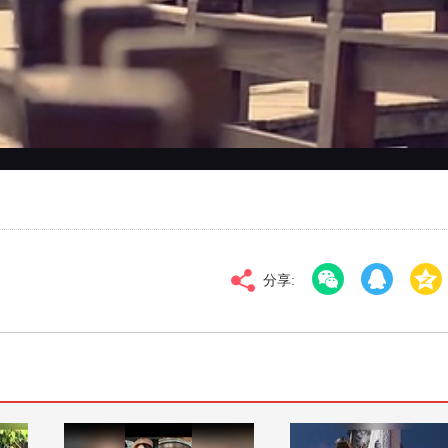
对比度
100
标清
倍速
分享: