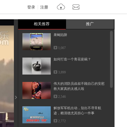
登录
注册
相关推荐
推广
果蝇陷阱
1,007
如何打造一个青花瓷碗？
3,899
伟大的消防员叔叔不顾自己的安慰
救大家真的太感人啦
2,546
解放军军机出动，划出不寻常航
迹，赖清德尤其担心一件事
2,772