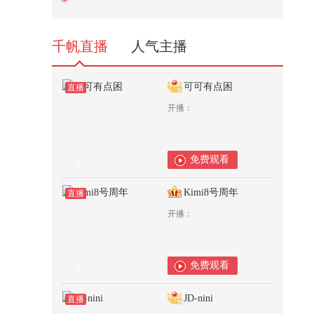
气流
极具
3,035
程团
、燃
千帆直播
人气主播
。“猛
级燃烧
ombu
可可有点困
直播
和液态甲
、高
开播：
，是S
使用、
星任
免费观看
0
Kimi8号周年
直播
开播：
免费观看
0
JD-nini
直播