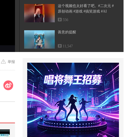
这个视频也太好看了吧。#二次元 #
原创动画 #游戏 #搞笑游戏 #AI
556
善意的提醒
11,547
【一镜解锁潮生活】这个菜王终于
举报
吃上心心念念的空心菜了！！！！
螺...
216
狮王被咬断脊椎和尾巴。最终被胡
狼和秃鹫吃掉
697
爆笑拼凑五官游戏，是怎么做到每
张脸都奇形怪状呢？
16,565