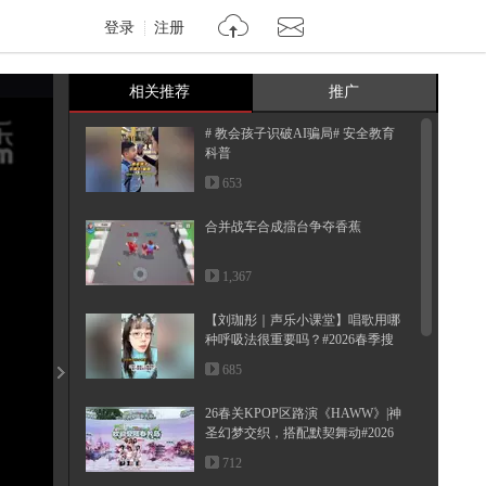
登录
注册
相关推荐
推广
# 教会孩子识破AI骗局# 安全教育
科普
653
合并战车合成擂台争夺香蕉
1,367
【刘珈彤｜声乐小课堂】唱歌用哪
种呼吸法很重要吗？#2026春季搜
狐...
685
26春关KPOP区路演《HAWW》|神
圣幻梦交织，搭配默契舞动#2026
春季搜...
712