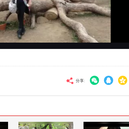
对比度
100
标清
倍速
分享: