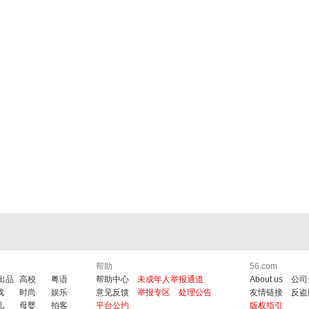
帮助
56.com
6出品
高校
粤语
帮助中心
未成年人举报通道
About us
公司
戏
时尚
娱乐
意见反馈
举报专区
处理公告
友情链接
反盗
儿
母婴
拍客
平台公约
版权指引