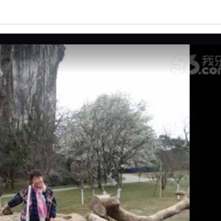
亮度
标准
饱和度
100