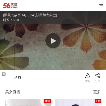
[鼹鼠的故事.14].1974.[鼹鼠和火柴盒]
时长：5:28
米勒
美女直播
更多
直播
直播