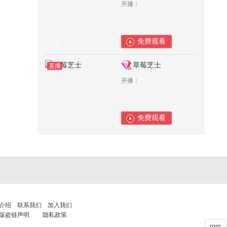
开播：
免费观看
0
草莓芝士
直播
开播：
免费观看
0
介绍
联系我们
加入我们
版盗链声明
隐私政策