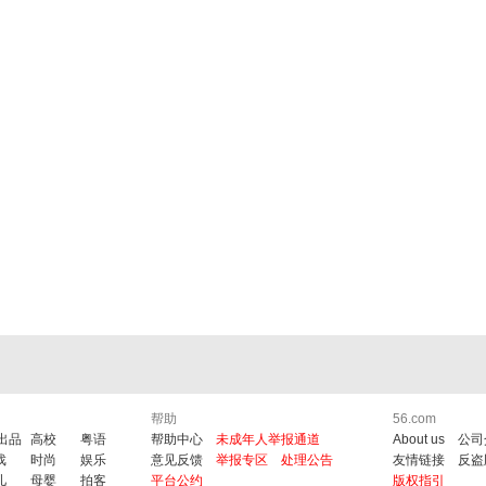
帮助
56.com
6出品
高校
粤语
帮助中心
未成年人举报通道
About us
公司
戏
时尚
娱乐
意见反馈
举报专区
处理公告
友情链接
反盗
儿
母婴
拍客
平台公约
版权指引