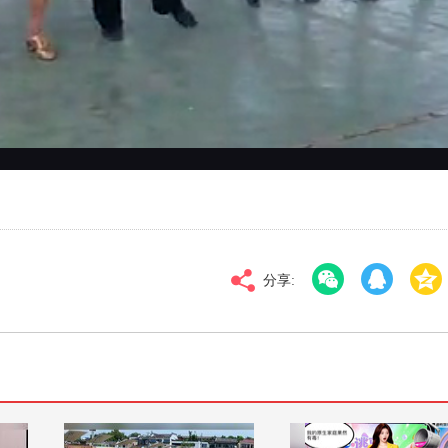
对比度
100
标清
倍速
分享: