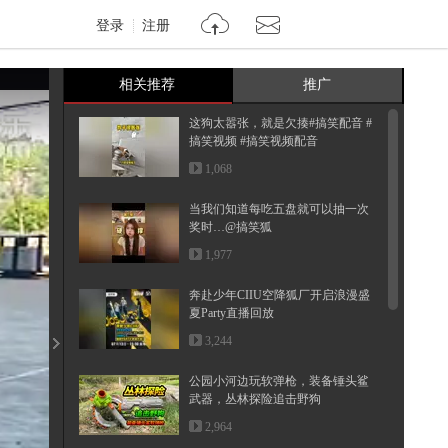
登录
注册
相关推荐
推广
这狗太嚣张，就是欠揍#搞笑配音 #
搞笑视频 #搞笑视频配音
1,068
当我们知道每吃五盘就可以抽一次
奖时…@搞笑狐
1,977
奔赴少年CIIU空降狐厂开启浪漫盛
夏Party直播回放
3,244
公园小河边玩软弹枪，装备锤头鲨
武器，丛林探险追击野狗
2,964