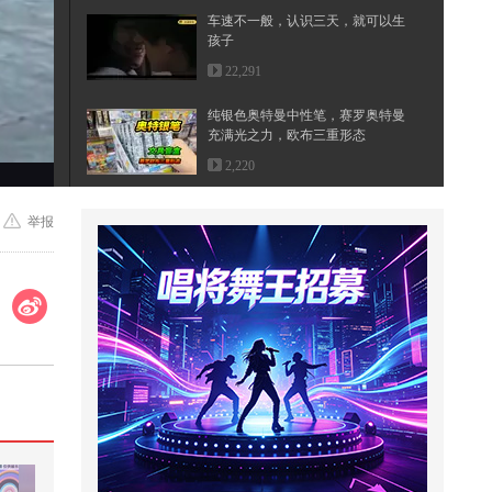
车速不一般，认识三天，就可以生
孩子
22,291
纯银色奥特曼中性笔，赛罗奥特曼
充满光之力，欧布三重形态
2,220
合并战车合成擂台争夺香蕉
举报
1,367
这个视频也太好看了吧。#二次元 #
原创动画 #游戏 #搞笑游戏 #AI
554
小哥拿着针管对准，牛身轻拍几
下，然后接着打针
827