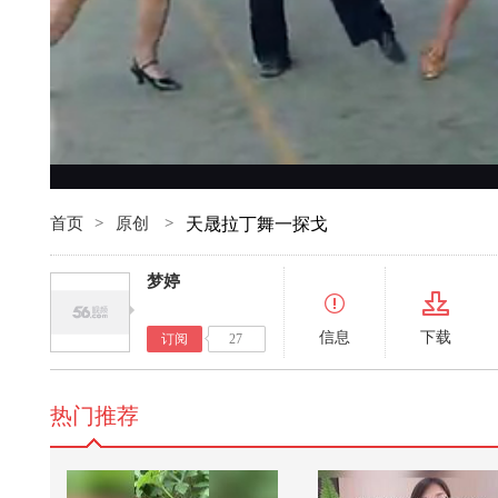
首页
>
原创
>
天晟拉丁舞一探戈
梦婷
信息
下载
订阅
27
热门推荐