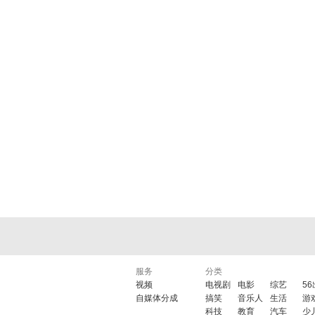
服务
分类
视频
电视剧
电影
综艺
5
自媒体分成
搞笑
音乐人
生活
游
科技
教育
汽车
少