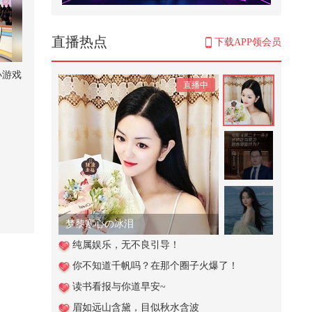
这个视频也太好看了吧。#二次元 #
原创动画 #游戏 #搞笑游戏 #AI
4,683
直播热点
下载APP领会员
高血压的危害有哪些？低压高和高
压高哪个危害更大？@张朝阳 @健
小游戏
直播中
康...
7,902
125. 今天吃冰淇淋炒面…
2,173
首尔盼了三个月，中国终于松口，
李在明心急如焚，求中国给个准话
5,933
梦黎寒心の冰泪
#文化有时节
纯属娱乐，无不良引导！
你不知道千帆吗？在那个圈子火爆了！
2,390
读书看报与你道早安~
穿拖鞋闯关，全程脚滑侥幸通关！
眉如远山含黛，目似秋水含波