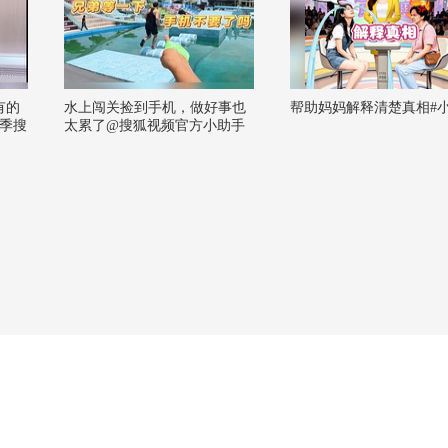
有的
水上闯关捡到手机，做好事也
帮助妈妈解释清楚真相#
春季搜
太累了@搜狐视频官方小助手
文化
@张朝阳 @郭大燕紫 @小申小
下
申 @摄影小乐 @搜狐体育
化很
 @
品 @
@董点
贝
薛老
@孙老
的辉
AI曾