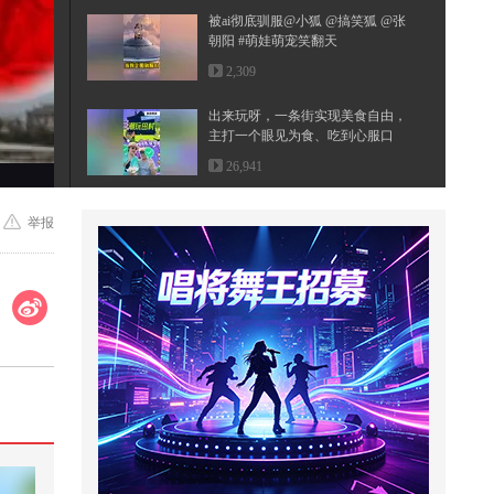
被ai彻底驯服@小狐 @搞笑狐 @张
朝阳 #萌娃萌宠笑翻天
2,309
出来玩呀，一条街实现美食自由，
主打一个眼见为食、吃到心服口
服，...
26,941
狐厂大拷问新春特别节目️ @白鹿m
举报
y 互动来啦！#白鹿展示唐宫OST
转...
1,204
这放学后到底废不废妈？
7,043
八成脑梗本可以预防！别让血管问
题拖垮后半生！#全民健康素养提
升 ...
1,388