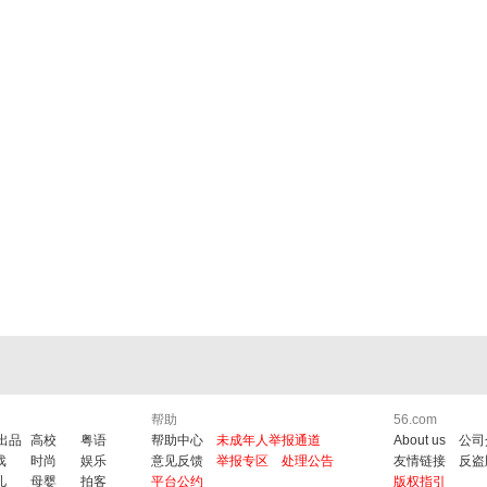
帮助
56.com
6出品
高校
粤语
帮助中心
未成年人举报通道
About us
公司
戏
时尚
娱乐
意见反馈
举报专区
处理公告
友情链接
反盗
儿
母婴
拍客
平台公约
版权指引