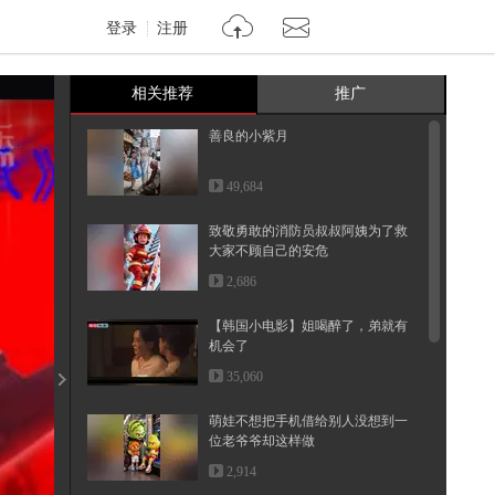
登录
注册
相关推荐
推广
善良的小紫月
49,684
致敬勇敢的消防员叔叔阿姨为了救
大家不顾自己的安危
2,686
【韩国小电影】姐喝醉了，弟就有
机会了
35,060
萌娃不想把手机借给别人没想到一
位老爷爷却这样做
2,914