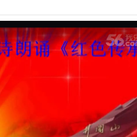
亮度
标准
饱和度
100