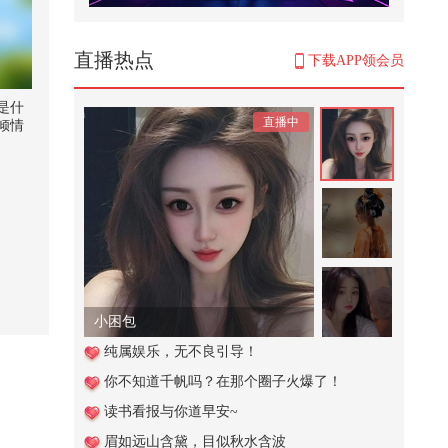
#笑花笑草上线ing
467
直播热点
下载APP领会员
英国刚抢劫中企资产，德法轻飘飘
的3个字，就要中国转让关键技术
是什
直播中
倾情
2,531
落的
首共
有桂
秒入夏
酷酷的
刘珈
8,551
唱歌
饼干
中俄舰队主力在青岛集结完毕，必
大鱼唱
须压一压美日31国的气焰
295
小困包
水上闯关捡到手机，做好事也太累
纯属娱乐，无不良引导！
了@搜狐视频官方小助手 @张朝阳
你不知道千帆吗？在那个圈子火爆了！
@...
600
读书看报与你道早安~
长沙路演赛冠军组 | 全程高燃夯爆
眉如远山含黛，目似秋水含波