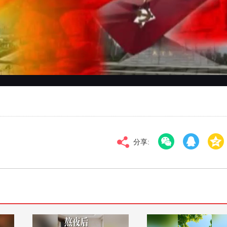
对比度
100
高清
倍速
分享: