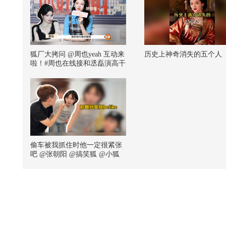
狐厂大拷问 ️@周也yeah 互动来
历史上神奇消失的五个人
啦！️#周也在线接和丞磊演高干
文男女主# 周也秒猜丞磊进行
曲，她说有看到说丞磊很适配
高干文男主的梗，在线接和磊
子演个高干文，谁来安排下#你
好1983 #@饭饭小朋友 @航航
儿 @嘿凤梨like @铁砣妹妹
偷车被我抓住时他一定很紧张
吧 @张朝阳 @搞笑狐 @小狐