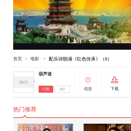
首页
>
电影
>
配乐诗朗诵《红色传承》（8）
葫芦迷
信息
下载
订阅
243
热门推荐