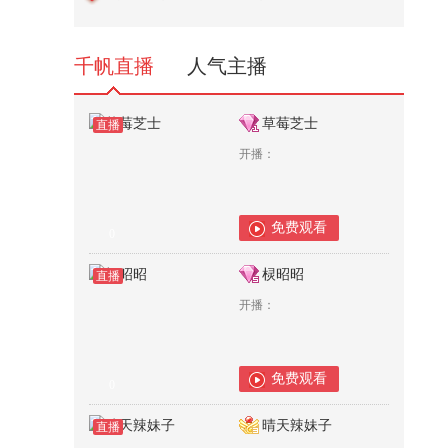
啦！“考研team”组带来《Hands u...
57,717
千帆直播
人气主播
草莓芝士
直播
开播：
免费观看
0
棂昭昭
直播
开播：
免费观看
0
晴天辣妹子
直播