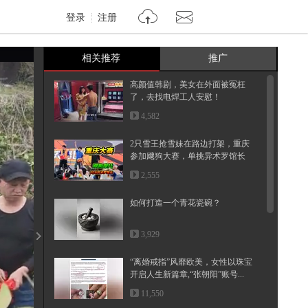
登录
注册
相关推荐
推广
高颜值韩剧，美女在外面被冤枉
了，去找电焊工人安慰！
4,582
2只雪王抢雪妹在路边打架，重庆
参加飕狗大赛，单挑异术罗馆长
2,555
如何打造一个青花瓷碗？
3,929
“离婚戒指”风靡欧美，女性以珠宝
开启人生新篇章,“张朝阳”账号...
11,550