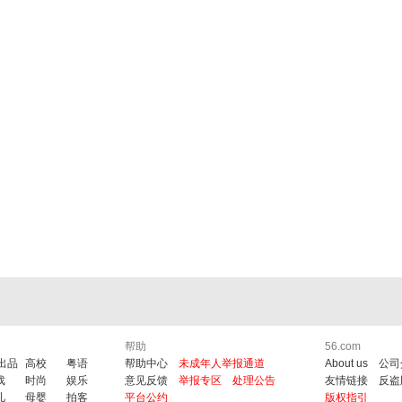
帮助
56.com
6出品
高校
粤语
帮助中心
未成年人举报通道
About us
公司
戏
时尚
娱乐
意见反馈
举报专区
处理公告
友情链接
反盗
儿
母婴
拍客
平台公约
版权指引