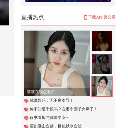
【刘珈彤｜声乐小课堂】下期来啦
～#来关注流追追追个年 #新春互
动...
861
直播热点
下载APP领会员
解放军军机出动，划出不寻常航
迹，赖清德尤其担心一件事
2,792
“久有凌云志，重上井冈山”——全
彩影像还原毛主席65年故地之行
3,736
日本电影少妇偷情，与前男友再次
重逢点燃了心中的欲火
15,710
腻腻在线点歌台
撒网
纯属娱乐，无不良引导！
你不知道千帆吗？在那个圈子火爆了！
3,773
读书看报与你道早安~
美俄外长碰头后，克宫火速给中方
眉如远山含黛，目似秋水含波