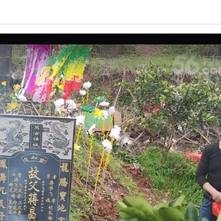
亮度
标准
饱和度
100