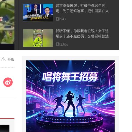
普京率先摊牌，打破中俄20年约
定，为了朝鲜这事，把中国架在火
上
943
我听不懂，你跟我老公说！女子追
尾前车还不服处罚，交警硬核普法
2,603
【韩国小电影】姐喝醉了，弟就有
举报
机会了
35,019
明朝皇帝短命的背后到底藏着什么
惊天秘密
13,744
狐厂大拷问️@丞磊 正片来啦！#丞
磊拍一场哭一场笑 丞磊片场原来
是...
54,777