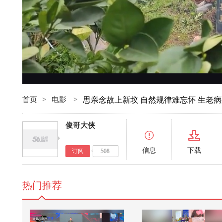
首页
>
电影
>
思亲念故上新坟 自然规律难忘怀 生老
俊哥大侠
信息
下载
订阅
508
热门推荐