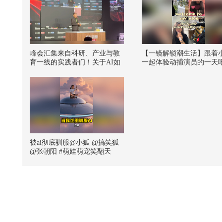
峰会汇集来自科研、产业与教
【一镜解锁潮生活】跟着
育一线的实践者们！关于AI如
一起体验动捕演员的一天
何介入基础研究、物理教育该
很呆萌哦！上班一小时下
向何处去、人类智能的不可替
星是不是很爽@张朝阳 @
代性究竟何在皆有触及～物理
酷酷的 @痘肤西施 @素部
圈感谢到场的每一位各位分享
推广图文版 @KPOP狐 @
者！@张朝阳 @麦小麦 @断舍
生活狐 @努力学习的总结
离呀 @搜狐科技 @光梭未来B
七弦想养猫 @涛姐是女神
ULLETRUX成胜惠 @张益唐
狐 #一不小心就潮了
@李淼科学文化 #物理圈看AI
被ai彻底驯服@小狐 @搞笑狐
@张朝阳 #萌娃萌宠笑翻天