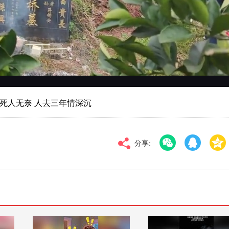
对比度
100
高清
倍速
病死人无奈 人去三年情深沉
分享: