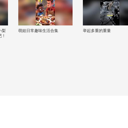
小梨
萌娃日常趣味生活合集
举起多重的重量
吧！
班追
阿畅
鸟_
潮流
侠 @
 @小