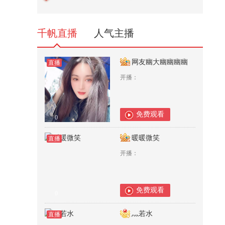
一个交代：俄美关系没有任何进展
219
千帆直播
人气主播
网友幽大幽幽幽幽
直播
开播：
免费观看
0
暖暖微笑
直播
开播：
免费观看
0
灬若水
直播