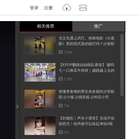
登录
注册
相关推荐
推广
当文化遇上武打。热映电影《火遮
眼》里的招式真的能打吗？@张朝
阳...
7,946
【KPOP翻跳自由组队赛道】 嗷呜
七一口南瓜牛肉饺｜越跳越上头的
DUN...
1,299
谁懂青春期的男生有多能吃@张朝
阳 @小狐 @搞笑狐 @80后小芳
734
【刘珈彤｜声乐小课堂】光说不练
假把式！练声曲可以练起来啦#我
的...
935