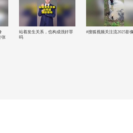
身
站着发生关系，也构成强奸罪
#搜狐视频关注流2025影
@张
吗
夫
刘医
秋心理
 @罗
生 @
 @小
频官方