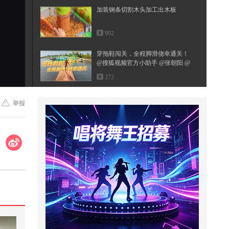
加装钢条切割木头加工出木板
992
穿拖鞋闯关，全程脚滑侥幸通关！
@搜狐视频官方小助手 @张朝阳 @
郭...
272
活力满满的课堂！bb班的课堂vlog:
举报
-）#顶尖舞者 #2026关注流国风舞...
217
美国官员抱怨，在特朗普面前不能
乱说中国坏话
730
父母学校没教的知识之身体7种异
味解决办法
3,130