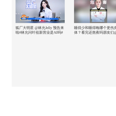
狐厂大明星️ @林允Jelly 预告来
睡得少和睡得晚哪个更伤
啦#林允问叶祖新营业是AI吗#
体？看完还熬夜吗朋友们
在大家都在用AI生成视频的年
朝阳 @健康狐 @儿科马大
代，叶祖新自己真人拍的视频
@谢老师说药事 @耳鼻喉
就能被林允识别成AI，老辈子
生 @王思露营养师 @紫
怎么越努力越心酸 林允那还真
驿站 @妇产科王贵芳医生
是恭喜你了，现场看过刘亦菲
思文医生 @皮肤科周星医
穿古装跳舞，这谁能不羡慕！
泰祺 @努力学习的总结侠
更多精彩内容请期待明天上午
狐 @小丰本丰 @搜狐视
十点上线的正片哦～#年少有为
小助手 #玩转健康年轻态
# @张朝阳 @嘿凤梨like @铁
砣妹妹 @航航儿 @一只飞鸿