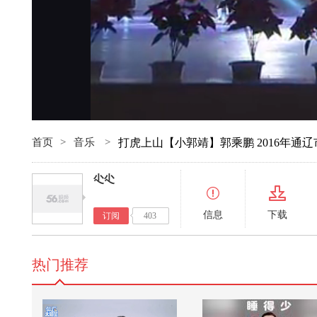
首页
>
音乐
>
打虎上山【小郭靖】郭乘鹏 2016年通
尐尐
信息
下载
订阅
403
热门推荐