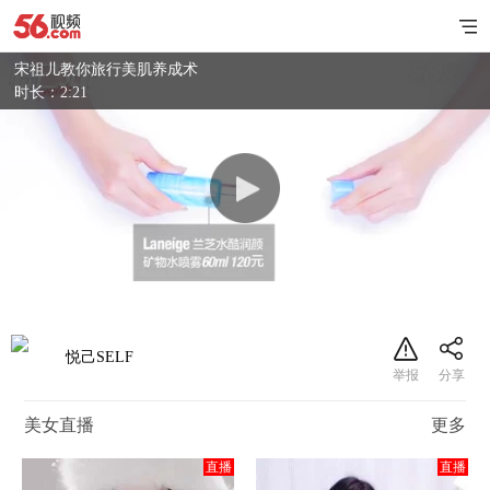
宋祖儿教你旅行美肌养成术
时长：2:21
悦己SELF
美女直播
更多
直播
直播